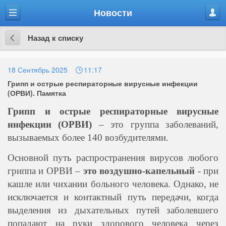
Новости
Меню
Проф
Назад к списку
Назад
к
18 Сентябрь 2025
11:17
Грипп и острые респираторные вирусные инфекции
списку
(ОРВИ). Памятка
Грипп и острые респираторные вирусные
инфекции (ОРВИ)
– это группа заболеваний,
вызываемых более 140 возбудителями.
Основной путь распространения вирусов любого
гриппа и ОРВИ –
это воздушно-капельный
- при
кашле или чихании больного человека. Однако, не
исключается и контактный путь передачи, когда
выделения из дыхательных путей заболевшего
попадают на руки здорового человека через