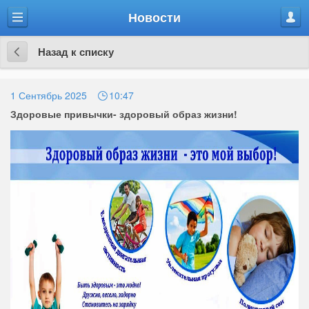
Новости
Меню
Проф
Назад к списку
Назад
к
1 Сентябрь 2025
10:47
Здоровые привычки- здоровый образ жизни!
списку