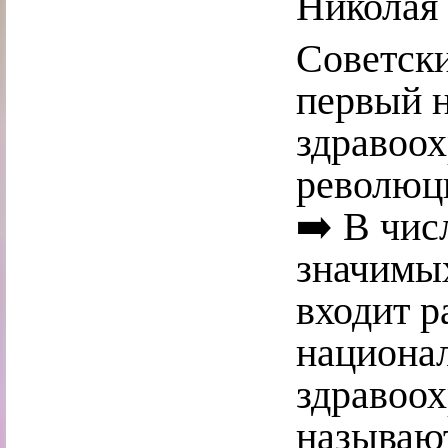
Николая
Советски
первый 
здравоох
революц
➡️ В чис
значимы
входит р
национа
здравоох
называю