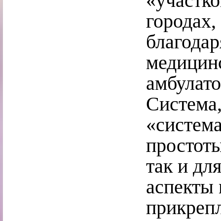
«участко
городах,
благодар
медицин
амбулато
Система,
«систем
простоты
так и дл
аспекты
прикрепл