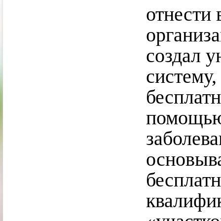
отнести 
организ
создал 
систему
бесплатн
помощью
заболев
основыва
бесплатн
квалифи