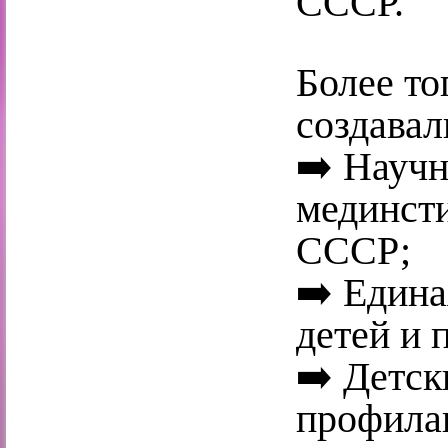
СССР.
Более то
создавал
➡️ Научн
мединсти
СССР;
➡️ Едина
детей и 
➡️ Детск
профила