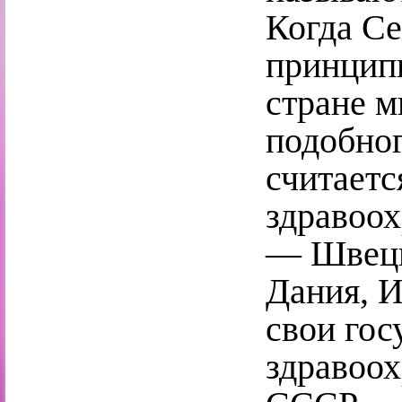
Когда С
принципы
стране м
подобно
считаетс
здравоо
— Швеци
Дания, И
свои гос
здравоох