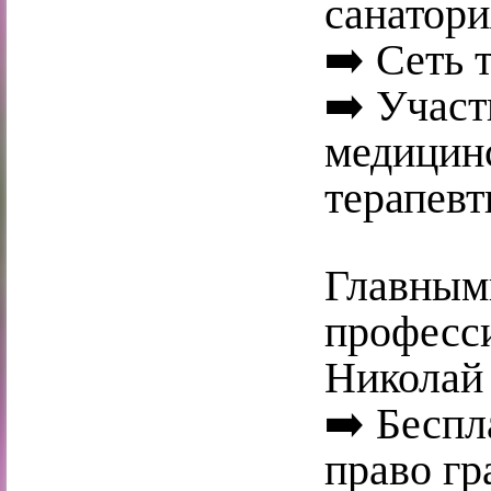
санатори
➡️ Сеть 
➡️ Учас
медицин
терапевт
Главным
професс
Николай
➡️ Бесп
право гр