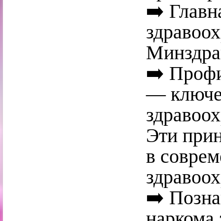
➡️ Главн
здравоо
Минздра
➡️ Профи
— ключе
здравоох
Эти при
в соврем
здравоох
➡️ Позна
наркома 