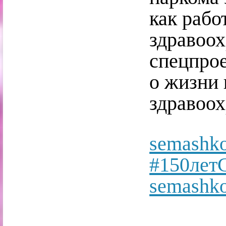
как рабо
здравоо
спецпро
о жизни 
здравоох
semashko
#150лет
semashko