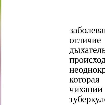
заболев
отлич
дыхате
происхо
неоднок
котора
чихан
туберкул