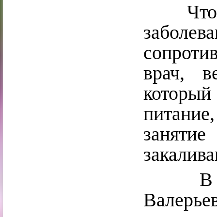
Чтобы 
заболе
сопроти
врач, в
которы
питание
заняти
закалива
В зак
Валерье