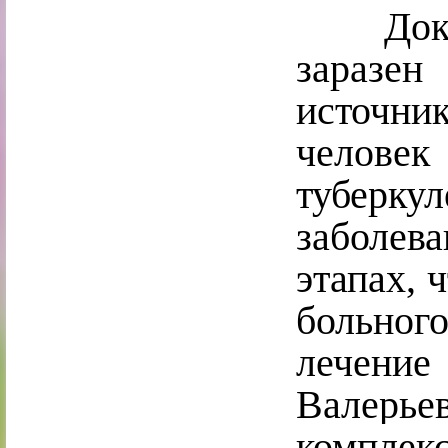
Доктор
заразе
источни
челов
туберку
заболев
этапах, 
больно
лечен
Валерь
компле