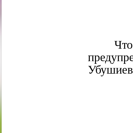
Что та
предупр
Убушиев