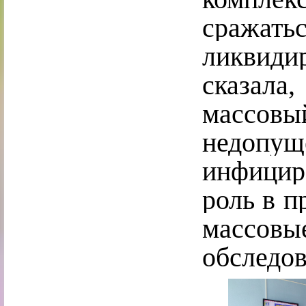
сража
ликвиди
сказала
массовы
недопу
инфици
роль в п
массо
обследов