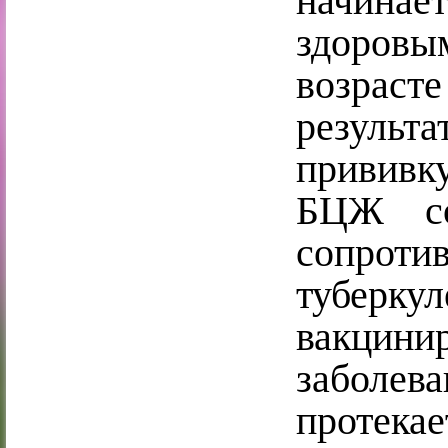
начинае
здоровы
возрасте
резуль
прививк
БЦЖ со
сопрот
тубер
вакцини
заболе
протекае