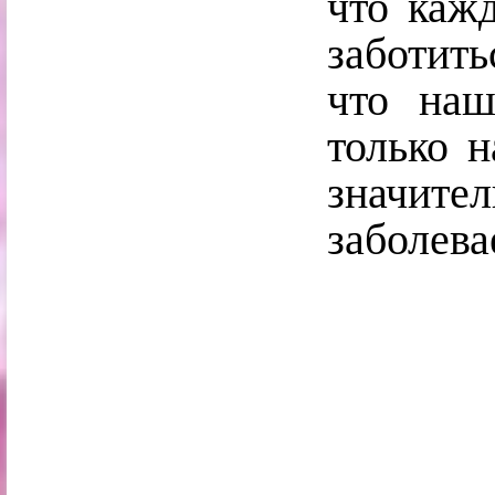
что каж
заботить
что наш
только 
значи
заболева