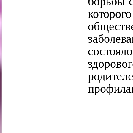
борьбы с
которо
общес
заболе
состоял
здоровог
родител
профила