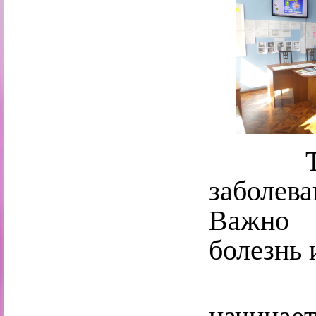
Тубер
заболев
Важно 
болезнь 
Преду