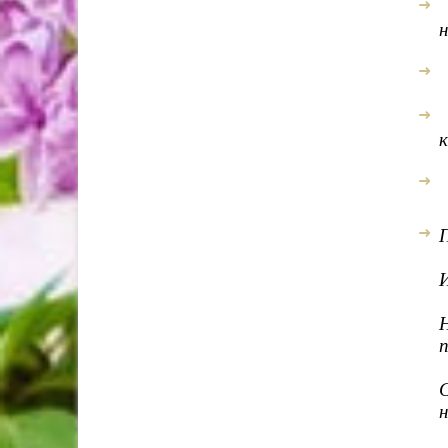
н
П
И
Н
п
н