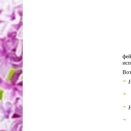
Осо
фей
исп
Вот
Н
Н