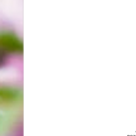
Дет
во