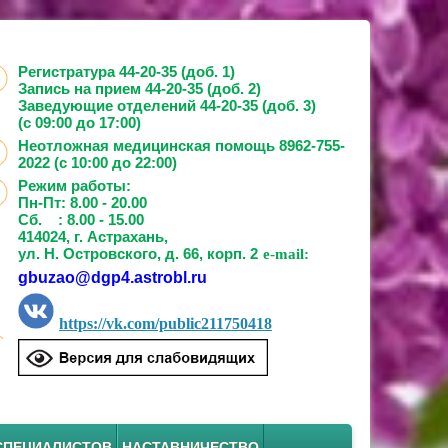
Регистратура 44-20-35 (доб. 1)
Запись на прием
44-20-35 (доб. 2)
Заведующие отделений
44-20-35 (доб. 3)
(с 09:00 до 17:00)
Неотложная медицинская помощь 8962-755-
2022 (с 10:00 до 22:00)
Режим работы:
Пн-Пт: 8.00 - 20.00
Сб. : 8.00 - 15.00
414024, г. Астрахань,
ул. Н. Островского, д. 66, корп. 2
e-mail:
gbuzao@dgp4.astrobl.ru
https://vk.com/public211750418
СПЕЦИАЛИСТОВ
НАСТАВНИЧЕСТВО