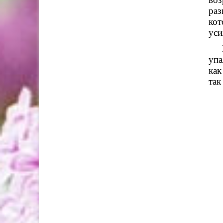
раз
кот
уси
В х
упа
как
так