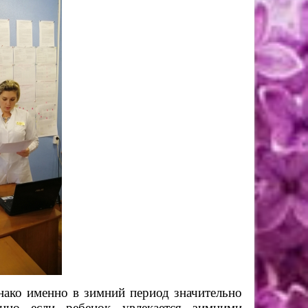
ако именно в зимний период значительно
енно если ребенок увлекается зимними