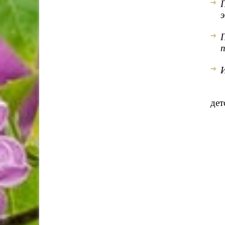
П
э
И
В 
дет