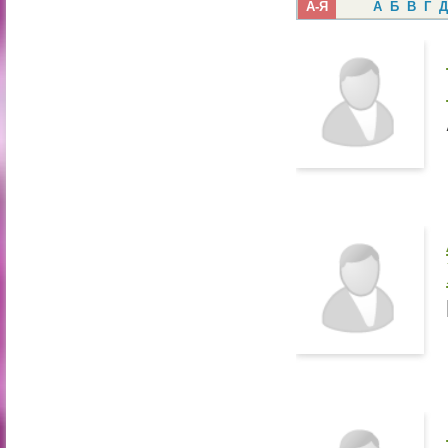
А-Я
А
Б
В
Г