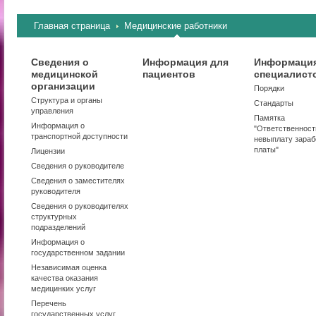
Главная страница
Медицинские работники
Сведения о
Информация для
Информация
медицинской
пациентов
специалист
организации
Порядки
Структура и органы
Стандарты
управления
Памятка
Информация о
"Ответственност
транспортной доступности
невыплату зараб
платы"
Лицензии
Сведения о руководителе
Сведения о заместителях
руководителя
Сведения о руководителях
структурных
подразделений
Информация о
государственном задании
Независимая оценка
качества оказания
медицинких услуг
Перечень
государственных услуг