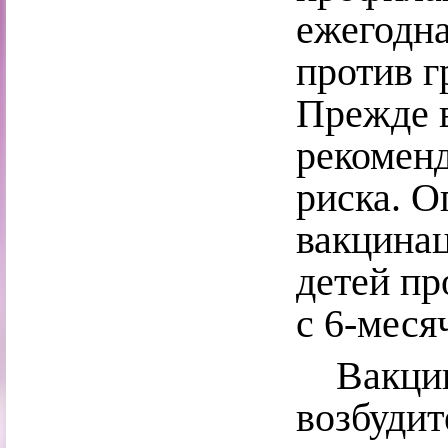
ежегодна
против г
Прежде в
рекоменд
риска. О
вакцинац
детей пр
с 6-меся
Вакцины
возбуди