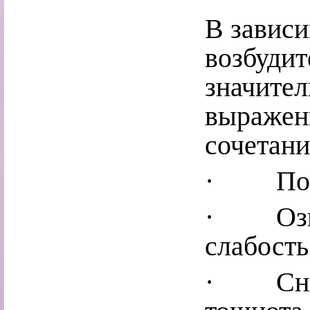
В зависи
возбуди
значител
выраженн
сочетани
· Повы
· Озноб
слабость
· Сниж