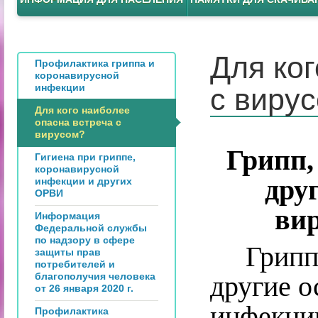
Для ко
Профилактика гриппа и
коронавирусной
инфекции
с виру
Для кого наиболее
опасна встреча с
вирусом?
Грипп,
Гигиена при гриппе,
коронавирусной
дру
инфекции и других
ОРВИ
ви
Информация
Федеральной службы
по надзору в сфере
Грипп, 
защиты прав
потребителей и
благополучия человека
другие 
от 26 января 2020 г.
инфекци
Профилактика