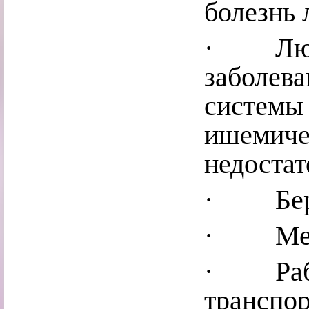
болезнь 
· Люди
заболева
системы 
ишемичес
недостат
· Бере
· Меди
· Рабо
транспор