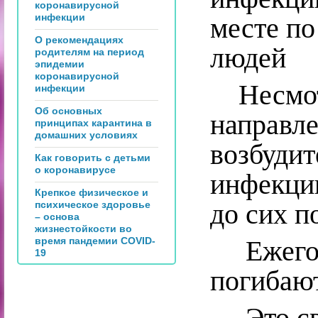
коронавирусной
инфекции
месте п
О рекомендациях
людей
родителям на период
эпидемии
коронавирусной
Несмотр
инфекции
Об основных
направле
принципах карантина в
домашних условиях
возбудит
Как говорить с детьми
о коронавирусе
инфекци
Крепкое физическое и
до сих п
психическое здоровье
– основа
жизнестойкости во
время пандемии COVID-
Ежегодн
19
погибают
Это связ