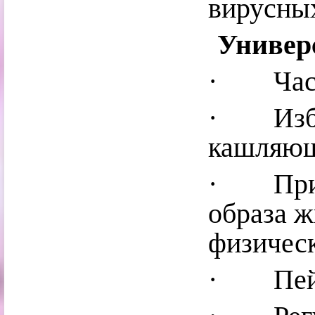
вирусных
Универ
· Часто
· Избег
кашляю
· Приде
образа ж
физическ
· Пейт