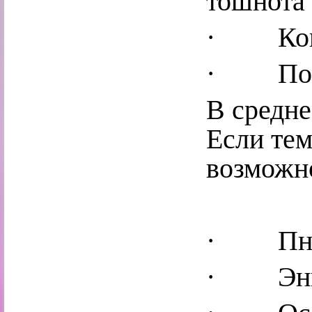
тошнота 
· Конъ
· Поно
В средне
Если тем
возможно
· Пне
· Энце