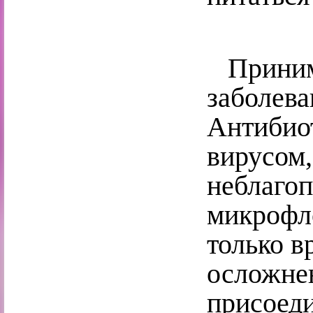
Принима
заболева
Антибиот
вирусом,
неблаго
микрофло
только в
осложне
присоед