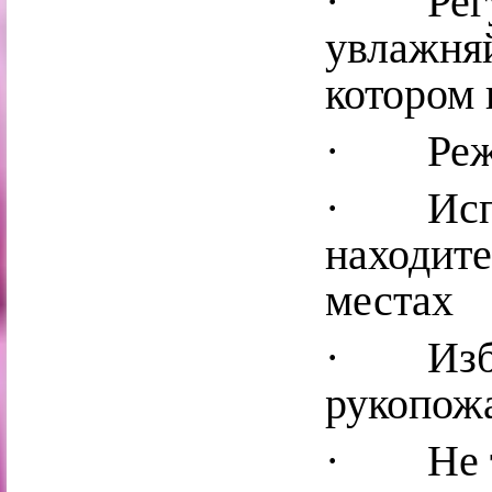
· Регул
увлажняй
котором 
· Реже 
· Испол
находите
местах
· Избег
рукопожа
· Не тр