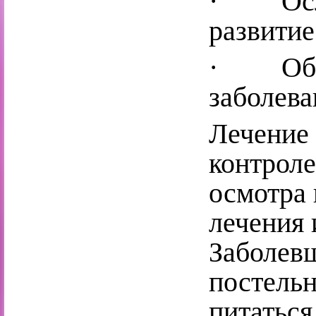
· Осло
развитие
· Обос
заболев
Лечение 
контроле
осмотра 
лечения 
Заболев
постель
питаться