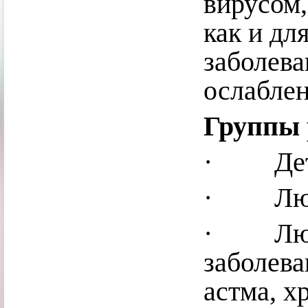
вирусом,
как и дл
заболева
ослабле
Группы 
· Де
· Люди
· Люди
заболева
астма, х