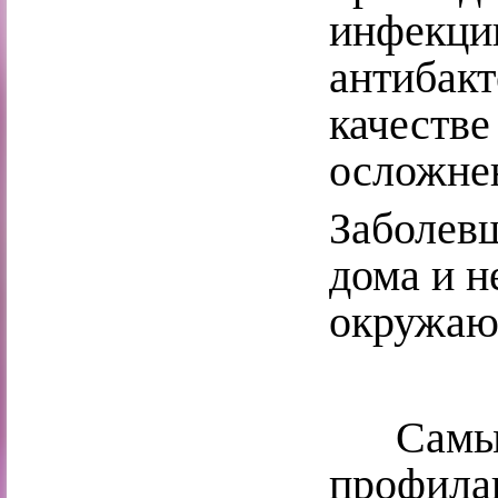
инфекци
антибакт
качестве
осложнен
Заболевш
дома и н
окружаю
Самым 
профилак