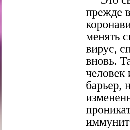
прежде в
коронав
менять с
вирус, с
вновь. Т
человек
барьер, 
измененн
проникат
иммуните