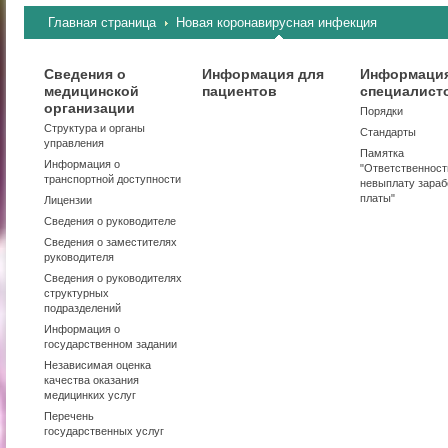
Главная страница
Новая коронавирусная инфекция
Сведения о
Информация для
Информация
медицинской
пациентов
специалист
организации
Порядки
Структура и органы
Стандарты
управления
Памятка
Информация о
"Ответственност
транспортной доступности
невыплату зараб
платы"
Лицензии
Сведения о руководителе
Сведения о заместителях
руководителя
Сведения о руководителях
структурных
подразделений
Информация о
государственном задании
Независимая оценка
качества оказания
медицинких услуг
Перечень
государственных услуг