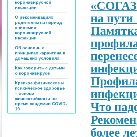
«СОГАЗ-
коронавирусной
инфекции
на пути
О рекомендациях
родителям на период
Памятка
эпидемии
коронавирусной
инфекции
профила
Об основных
перенес
принципах карантина в
домашних условиях
инфекц
Как говорить с детьми
о коронавирусе
Профила
Крепкое физическое и
психическое здоровье
инфекц
– основа
жизнестойкости во
Что над
время пандемии COVID-
19
Рекоменд
более ле