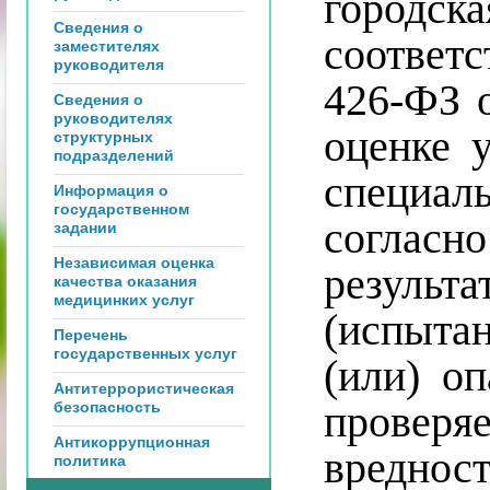
город
Сведения о
соответ
заместителях
руководителя
426-ФЗ о
Сведения о
руководителях
оценке 
структурных
подразделений
специа
Информация о
государственном
соглас
задании
Независимая оценка
результ
качества оказания
медицинких услуг
(испыта
Перечень
государственных услуг
(или) о
Антитеррористическая
проверя
безопасность
Антикоррупционная
вредност
политика