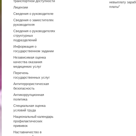
транспортной доступности
невыплату зараб
платы"
Лицензии
Сведения о руководителе
Сведения о заместителях
руководителя
Сведения о руководителях
структурных
подразделений
Информация о
государственном задании
Независимая оценка
качества оказания
медицинких услуг
Перечень
государственных услуг
Антитеррористическая
безопасность
Антикоррупционная
политика
Специальная оценка
условий труда
Национальный календарь
профилактических
прививок
Наставничество в