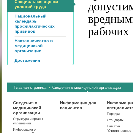
Специальная оценка
допустим
условий труда
вредным
Национальный
календарь
профилактических
рабочих 
прививок
Наставничество в
медицинской
организации
Достижения
Главная страница
Сведения о медицинской организации
Сведения о
Информация для
Информация
медицинской
пациентов
специалист
организации
Порядки
Структура и органы
Стандарты
управления
Памятка
Информация о
"Ответственност