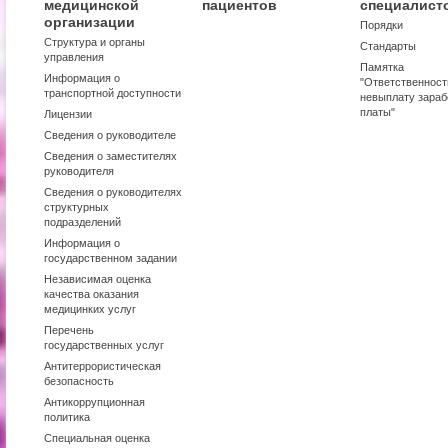
медицинской
пациентов
специалист
организации
Порядки
Структура и органы
Стандарты
управления
Памятка
Информация о
"Ответственност
транспортной доступности
невыплату зараб
платы"
Лицензии
Сведения о руководителе
Сведения о заместителях
руководителя
Сведения о руководителях
структурных
подразделений
Информация о
государственном задании
Независимая оценка
качества оказания
медицинких услуг
Перечень
государственных услуг
Антитеррористическая
безопасность
Антикоррупционная
политика
Специальная оценка