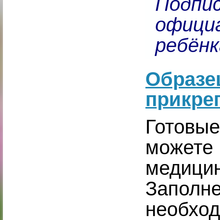
Подпис
офици
ребёнк
Образе
прикре
Готов
можете
медицин
Заполн
необ