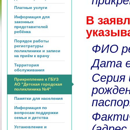
прикре
Платные услуги
В заяв
Информация для
законных
представителей
указыв
ребёнка
Порядок работы
ФИО р
регистратуры
поликлиники и записи
на приём к врачу
Дата е
Территория
обслуживания
Серия 
Прикрепление к ГБУЗ
АО "Детская городская
рожден
поликлиника №4"
паспор
Памятки для населения
Информация по
вопросам поддержки
Факти
семьи и детства
(адрес
Установление и