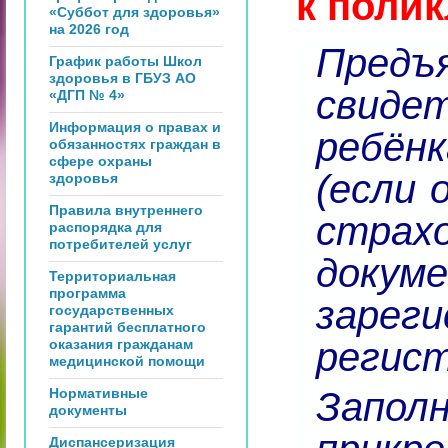
к полик
«Суббот для здоровья»
на 2026 год
Пре
График работы Школ
здоровья в ГБУЗ АО
свид
«ДГП № 4»
Информация о правах и
ребён
обязанностях граждан в
сфере охраны
(если 
здоровья
Правила внутреннего
страх
распорядка для
потребителей услуг
док
Территориальная
программа
зарег
государственных
гарантий бесплатного
регис
оказания гражданам
медицинской помощи
Нормативные
Заполн
документы
Диспансеризация