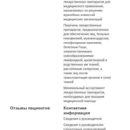
лекарственных препаратов для
медицинского применения,
назначаемых по решению
врачебных комиссий
медицинских организаций
Перечень лекарственных
препаратов, предназначенных
для обеспечения лиц, больных
гемофилией, муковисцидозом,
гипофизарным нанизмом,
болезнью Гоше,
злокачественными
новообразованиями
лимфоидной, кроветворной и
родственных им тканей,
рассеянным склерозом, а
также лиц после
трансплантации органов и (или)
тканей
Минимальный ассортимент
лекарственных препаратов,
необходимых для оказания
медицинской помощи
Отзывы пациентов
Контактная
информация
Сведения о руководителе
Сведения о руководителях
структурных подразделений