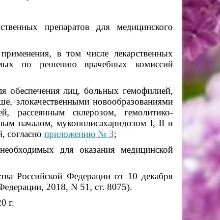
ственных препаратов для медицинского
 применения, в том числе лекарственных
аемых по решению врачебных комиссий
ля обеспечения лиц, больных гемофилией,
ше, злокачественными новообразованиями
й, рассеянным склерозом, гемолитико-
ым началом, мукополисахаридозом I, II и
й, согласно
приложению № 3
;
 необходимых для оказания медицинской
тва Российской Федерации от 10 декабря
едерации, 2018, N 51, ст. 8075).
0 г.