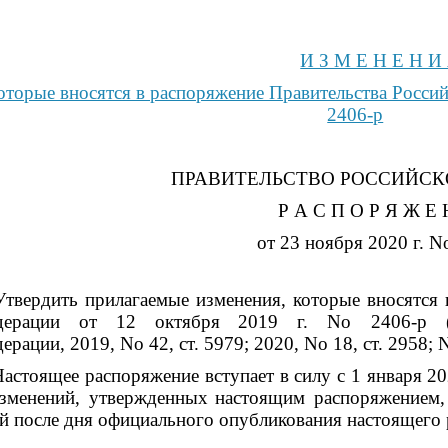
И З М Е Н Е Н И
оторые вносятся в распоряжение Правительства Россий
2406-р
ПРАВИТЕЛЬСТВО РОССИЙС
Р А С П О Р Я Ж Е 
от 23 ноября 2020 г. N
Утвердить
прилагаемые
изменения,
которые
вносятся
дерации от 12 октября
2019 г. No 2406-р (С
дерации,
2019, No 42, ст. 5979; 2020, No 18, ст. 2958; N
астоящее распоряжение вступает в силу с 1 января 20
зменений, утвержденных
настоящим распоряжением, 
ей
после дня официального опубликования настоящего 