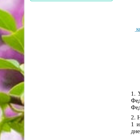
к
1. 
Фе
Фе
2.
Н
1 и
дн