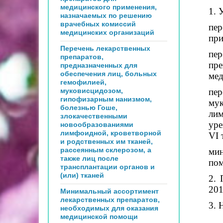
медицинского применения,
1. 
назначаемых по решению
врачебных комиссий
пе
медицинских организаций
при
Перечень лекарственных
пер
препаратов,
пр
предназначенных для
обеспечения лиц, больных
мед
гемофилией,
муковисцидозом,
пер
гипофизарным нанизмом,
мук
болезнью Гоше,
ли
злокачественными
уре
новообразованиями
лимфоидной, кроветворной
VI 
и родственных им тканей,
рассеянным склерозом, а
мин
также лиц после
пом
трансплантации органов и
(или) тканей
2. 
201
Минимальный ассортимент
лекарственных препаратов,
3. 
необходимых для оказания
медицинской помощи