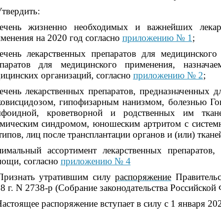
Утвердить:
речень жизненно необходимых и важнейших лекар
менения на 2020 год согласно
приложению № 1
;
ечень лекарственных препаратов для медицинского
епаратов для медицинского применения, назнач
ицинских организаций, согласно
приложению № 2
;
ечень лекарственных препаратов, предназначенных д
овисцидозом, гипофизарным нанизмом, болезнью Го
мфоидной, кроветворной и родственных им ткане
мическим синдромом, юношеским артритом с системн
типов, лиц после трансплантации органов и (или) ткане
имальный ассортимент лекарственных препаратов,
ощи, согласно
приложению № 4
Признать утратившим силу
распоряжение
Правительс
8 г. N 2738-р (Собрание законодательства Российской Ф
Настоящее распоряжение вступает в силу с 1 января 202