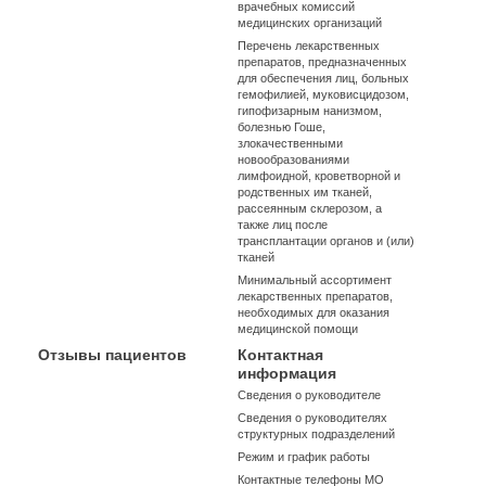
врачебных комиссий
медицинских организаций
Перечень лекарственных
препаратов, предназначенных
для обеспечения лиц, больных
гемофилией, муковисцидозом,
гипофизарным нанизмом,
болезнью Гоше,
злокачественными
новообразованиями
лимфоидной, кроветворной и
родственных им тканей,
рассеянным склерозом, а
также лиц после
трансплантации органов и (или)
тканей
Минимальный ассортимент
лекарственных препаратов,
необходимых для оказания
медицинской помощи
Отзывы пациентов
Контактная
информация
Сведения о руководителе
Сведения о руководителях
структурных подразделений
Режим и график работы
Контактные телефоны МО