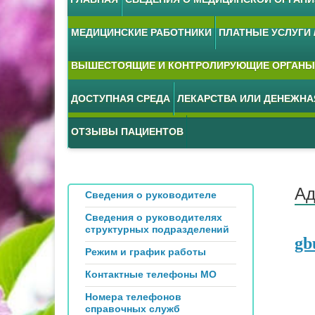
МЕДИЦИНСКИЕ РАБОТНИКИ
ПЛАТНЫЕ УСЛУГИ /
ВЫШЕСТОЯЩИЕ И КОНТРОЛИРУЮЩИЕ ОРГАНЫ
ДОСТУПНАЯ СРЕДА
ЛЕКАРСТВА ИЛИ ДЕНЕЖН
ОТЗЫВЫ ПАЦИЕНТОВ
Ад
Сведения о руководителе
Сведения о руководителях
структурных подразделений
gb
Режим и график работы
Контактные телефоны МО
Номера телефонов
справочных служб