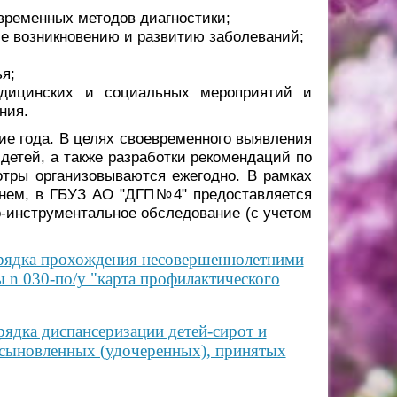
временных методов диагностики;
е возникновению и развитию заболеваний;
я;
едицинских и социальных мероприятий и
ния.
е года. В целях своевременного выявления
 детей, а также разработки рекомендаций по
тры организовываются ежегодно. В рамках
чнем, в ГБУЗ АО "ДГП№4" предоставляется
-инструментальное обследование (с учетом
рядка прохождения несовершеннолетними
 n 030-по/у "карта профилактического
ядка диспансеризации детей-сирот и
 усыновленных (удочеренных), принятых