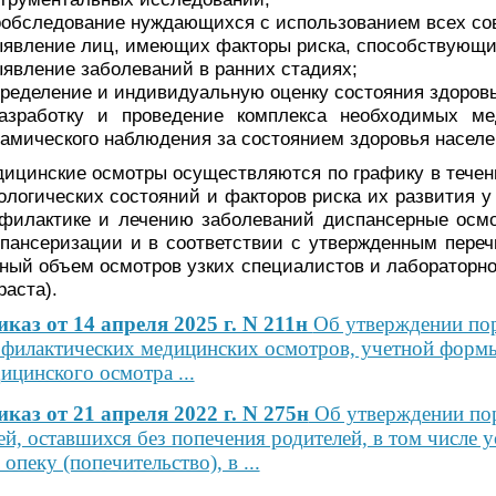
ообследование нуждающихся с использованием всех со
ыявление лиц, имеющих факторы риска, способствующи
ыявление заболеваний в ранних стадиях;
пределение и индивидуальную оценку состояния здоровь
азработку и проведение комплекса необходимых м
амического наблюдения за состоянием здоровья населе
ицинские осмотры осуществляются по графику в течени
ологических состояний и факторов риска их развития у
филактике и лечению заболеваний диспансерные осмо
пансеризации и в соответствии с утвержденным пере
ный объем осмотров узких специалистов и лабораторно
раста).
каз от 14 апреля 2025 г. N 211н
Об утверждении по
филактических медицинских осмотров, учетной формы
ицинского осмотра ...
каз от 21 апреля 2022 г. N 275н
Об утверждении пор
ей, оставшихся без попечения родителей, в том числе
 опеку (попечительство), в ...