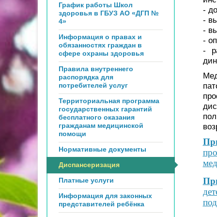
График работы Школ
- д
здоровья в ГБУЗ АО «ДГП №
- в
4»
- в
Информация о правах и
- о
обязанностях граждан в
- р
сфере охраны здоровья
дин
Правила внутреннего
Мед
распорядка для
пат
потребителей услуг
про
Территориальная программа
дис
государственных гарантий
пол
бесплатного оказания
гражданам медицинской
воз
помощи
При
Нормативные документы
про
мед
Диспансеризация
При
Платные услуги
дет
Информация для законных
под
представителей ребёнка