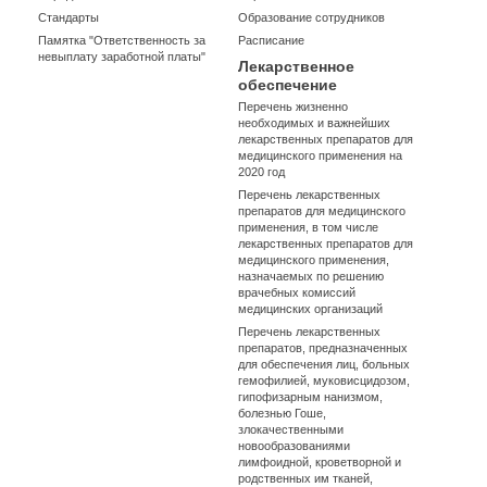
Стандарты
Образование сотрудников
Памятка "Ответственность за
Расписание
невыплату заработной платы"
Лекарственное
обеспечение
Перечень жизненно
необходимых и важнейших
лекарственных препаратов для
медицинского применения на
2020 год
Перечень лекарственных
препаратов для медицинского
применения, в том числе
лекарственных препаратов для
медицинского применения,
назначаемых по решению
врачебных комиссий
медицинских организаций
Перечень лекарственных
препаратов, предназначенных
для обеспечения лиц, больных
гемофилией, муковисцидозом,
гипофизарным нанизмом,
болезнью Гоше,
злокачественными
новообразованиями
лимфоидной, кроветворной и
родственных им тканей,