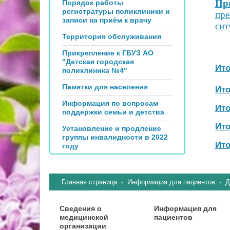
При
Порядок работы
регистратуры поликлиники и
пре
записи на приём к врачу
сит
Территория обслуживания
Прикрепление к ГБУЗ АО
"Детская городская
Ито
поликлиника №4"
Памятки для населения
Ито
Информация по вопросам
Ито
поддержки семьи и детства
Ито
Установление и продление
группы инвалидности в 2022
Ито
году
Главная страница
Информация для пациентов
Д
Сведения о
Информация для
медицинской
пациентов
организации