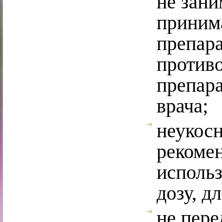
не зани
приним
препара
против
препара
врача;
неукос
рекомен
использ
дозу, д
не пере