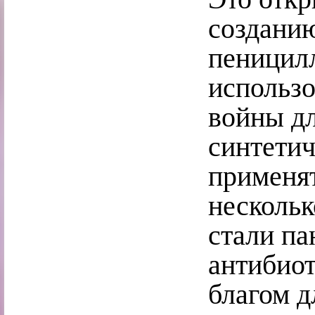
создани
пеницилл
использо
войны дл
синтетич
применя
нескольк
стали па
антибиот
благом д