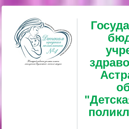
Госуд
бю
учр
здрав
Астр
о
"Детска
полик