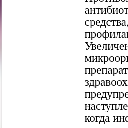
антибио
средства
профилак
Увеличе
микроор
препара
здравоо
предупр
наступле
когда ин