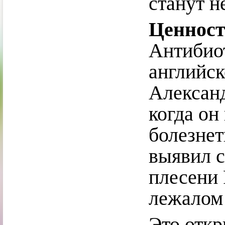
станут 
Ценност
Антибио
английс
Александ
когда он
болезнет
выявил 
плесени 
лежалом 
Это откр