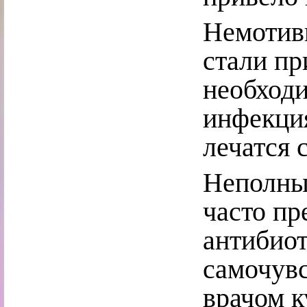
Немотив
стали пр
необходи
инфекция
лечатся 
Неполны
часто п
антибио
самочувс
врачом к