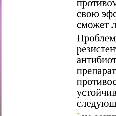
противо
свою эфф
сможет л
Проблем
резистен
антибиот
препарат
противос
устойчи
следующ