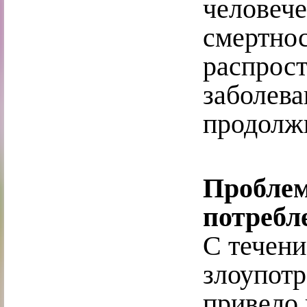
человече
смертно
распрос
заболева
продолж
Проблем
потребл
С течен
злоупотр
привело 