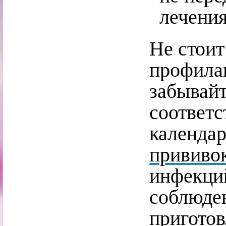
лечени
Не стоит
профила
забывай
соответс
календа
прививо
инфекций
соблюде
пригото