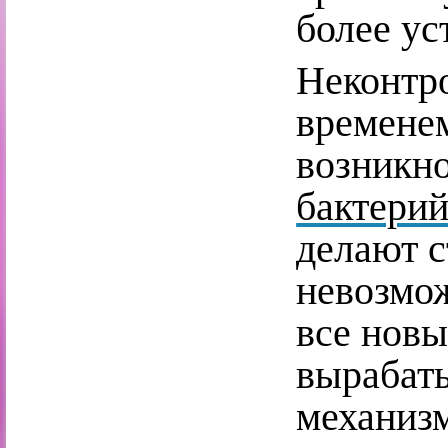
более ус
Неконтр
времене
возникн
бактери
делают с
невозмо
все новы
вырабат
механиз