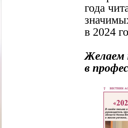
года чит
значимы
в 2024 го
Желаем 
в профе