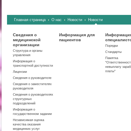
Главная страница
О нас
Новости
Новости
Сведения о
Информация для
Информация
медицинской
пациентов
специалист
организации
Порядки
Структура и органы
Стандарты
управления
Памятка
Информация о
"Ответственност
транспортной доступности
невыплату зараб
платы"
Лицензии
Сведения о руководителе
Сведения о заместителях
руководителя
Сведения о руководителях
структурных
подразделений
Информация о
государственном задании
Независимая оценка
качества оказания
медицинких услуг