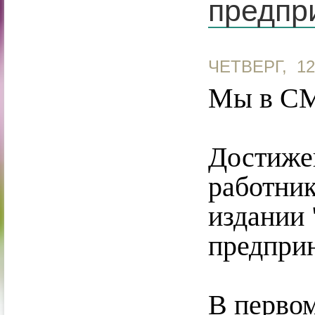
предпр
ЧЕТВЕРГ, 1
Мы в С
Достиже
работни
издании
предприн
В первом