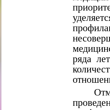
приори
уделяе
профи
несовер
медицин
ряда ле
количес
отношен
Отмече
прове