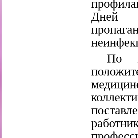
профила
Дней 
пропаг
неинфек
По ит
полож
медицинс
колле
постав
работн
професс