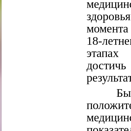
медицин
здоров
момента
18-летн
этапах 
достичь
результа
Были д
положи
медицин
показате