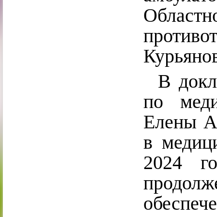
Обла
противо
Курьянов
В докла
по меди
Елены А
в медиц
2024 г
продол
обеспеч