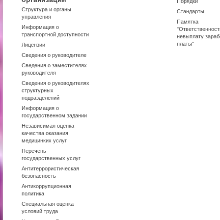
Порядки
Структура и органы
Стандарты
управления
Памятка
Информация о
"Ответственност
транспортной доступности
невыплату зараб
платы"
Лицензии
Сведения о руководителе
Сведения о заместителях
руководителя
Сведения о руководителях
структурных
подразделений
Информация о
государственном задании
Независимая оценка
качества оказания
медицинких услуг
Перечень
государственных услуг
Антитеррористическая
безопасность
Антикоррупционная
политика
Специальная оценка
условий труда