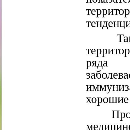
террито
тенденци
Также
террито
ряда л
заболев
иммуни
хорошие
Профил
медиц