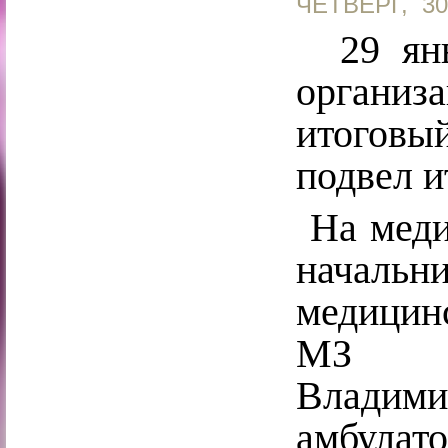
ЧЕТВЕРГ, 3
29 янва
органи
итоговы
подвел и
На меди
началь
медицин
МЗ А
Влади
амбул