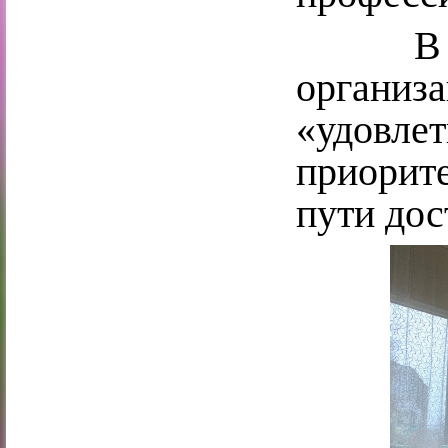
В цел
орга
«удовле
приорит
пути до