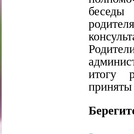
беседы
родите
консуль
Родит
админис
итогу 
приняты
Берегит