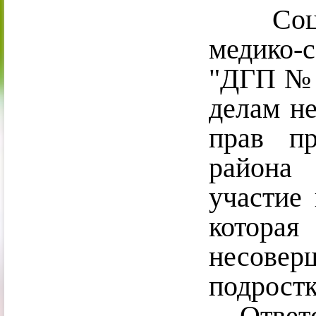
Социал
медико
"ДГП № 4
делам н
прав пр
района
участие 
котора
несов
подростк
Ответст