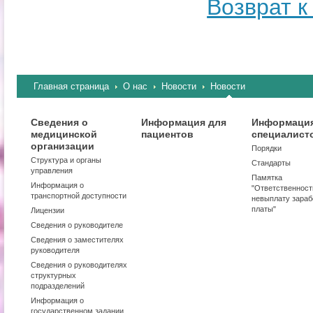
Возврат к
Главная страница
О нас
Новости
Новости
Сведения о
Информация для
Информация
медицинской
пациентов
специалист
организации
Порядки
Структура и органы
Стандарты
управления
Памятка
Информация о
"Ответственност
транспортной доступности
невыплату зараб
платы"
Лицензии
Сведения о руководителе
Сведения о заместителях
руководителя
Сведения о руководителях
структурных
подразделений
Информация о
государственном задании