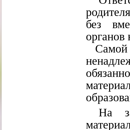
родител
без вме
органов 
Самой 
ненадле
обяза
матер
образова
На зас
матери