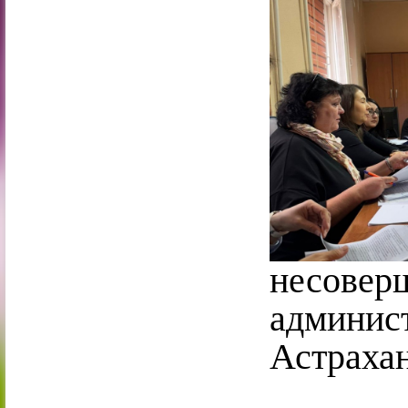
несов
админис
Астраха