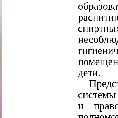
образо
распит
спиртн
несоблю
гигие
помещен
дети.
Предста
системы
и прав
полномо