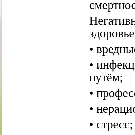
смертнос
Негативн
здоровье
• вредны
• инфек
путём;
• профес
• нераци
• стресс;