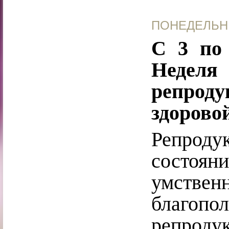
ПОНЕДЕЛЬНИ
С 3 по 
Неделя 
репро
здорово
Репродук
состояни
умственн
благопол
репродук