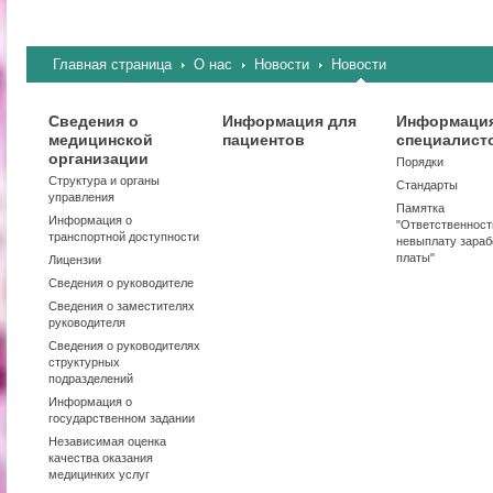
Главная страница
О нас
Новости
Новости
Сведения о
Информация для
Информация
медицинской
пациентов
специалист
организации
Порядки
Структура и органы
Стандарты
управления
Памятка
Информация о
"Ответственност
транспортной доступности
невыплату зараб
платы"
Лицензии
Сведения о руководителе
Сведения о заместителях
руководителя
Сведения о руководителях
структурных
подразделений
Информация о
государственном задании
Независимая оценка
качества оказания
медицинких услуг