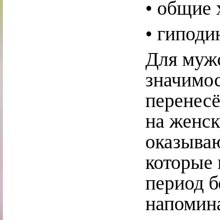
• общие 
• гиподи
Для муж
значимо
перенесё
на женс
оказываю
которые 
период б
напомина