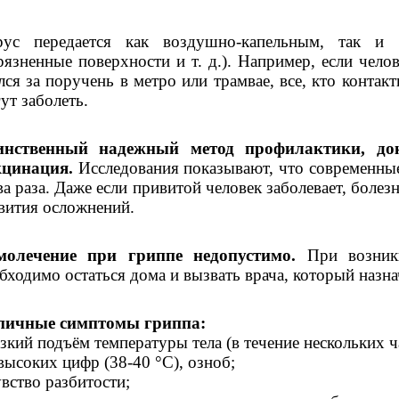
рус передается как воздушно-капельным, так и 
рязненные поверхности и т. д.). Например, если чело
лся за поручень в метро или трамвае, все, кто контак
ут заболеть.
инственный надежный метод профилактики, до
кцинация.
Исследования показывают, что современны
ва раза. Даже если привитой человек заболевает, болез
вития осложнений.
молечение при гриппе недопустимо.
При возник
бходимо остаться дома и вызвать врача, который назн
пичные симптомы гриппа:
езкий подъём температуры тела (в течение нескольких ч
высоких цифр (38-40 °С), озноб;
увство разбитости;