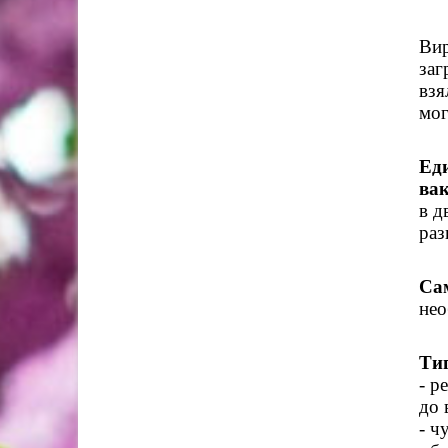
Ви
заг
взя
мог
Ед
ва
в д
раз
Са
нео
Ти
- р
до 
- ч