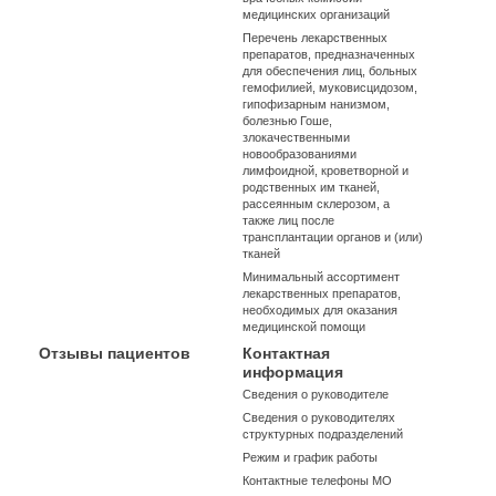
медицинских организаций
Перечень лекарственных
препаратов, предназначенных
для обеспечения лиц, больных
гемофилией, муковисцидозом,
гипофизарным нанизмом,
болезнью Гоше,
злокачественными
новообразованиями
лимфоидной, кроветворной и
родственных им тканей,
рассеянным склерозом, а
также лиц после
трансплантации органов и (или)
тканей
Минимальный ассортимент
лекарственных препаратов,
необходимых для оказания
медицинской помощи
Отзывы пациентов
Контактная
информация
Сведения о руководителе
Сведения о руководителях
структурных подразделений
Режим и график работы
Контактные телефоны МО