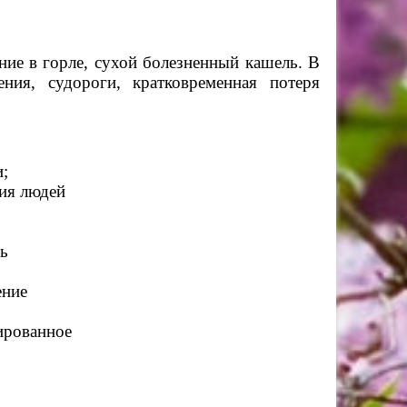
ие в горле, сухой болезненный кашель. В
ния, судороги, кратковременная потеря
;
ния людей
ь
ение
ированное