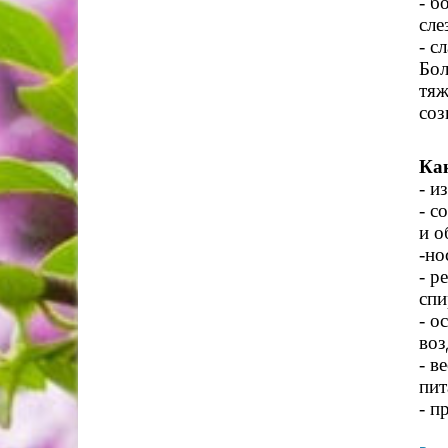
- б
сле
- с
Бол
тяж
соз
Как
- и
- с
и о
-но
- р
спи
- о
воз
- в
пит
- п