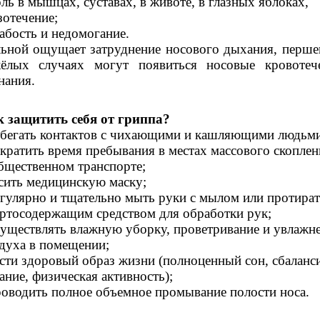
оль в мышцах, суставах, в животе, в глазных яблоках,
зотечение;
лабость и недомогание.
ьной ощущает затруднение носового дыхания, першен
ёлых случаях могут появиться носовые кровотече
нания.
 защитить себя от гриппа?
збегать контактов с чихающими и кашляющими людьми
ократить время пребывания в местах массового скопле
бщественном транспорте;
сить медицинскую маску;
егулярно и тщательно мыть руки с мылом или протират
ртосодержащим средством для обработки рук;
существлять влажную уборку, проветривание и увлажн
духа в помещении;
ести здоровый образ жизни (полноценный сон, сбаланс
ание, физическая активность);
роводить полное объемное промывание полости носа.