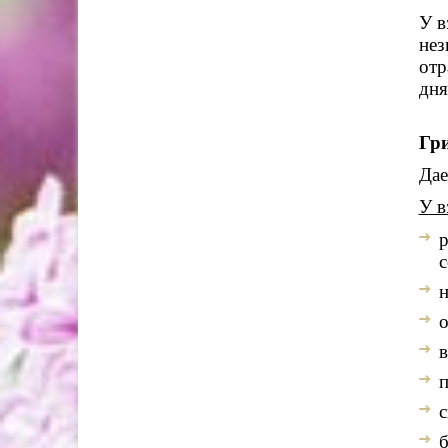
У в
нез
отр
дня
Гр
Дае
У в
р
с
н
о
в
п
с
б