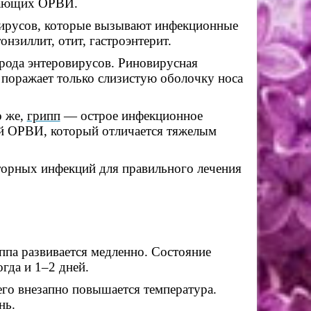
ывающих ОРВИ.
ирусов, которые вызывают инфекционные
нзиллит, отит, гастроэнтерит.
ода энтеровирусов. Риновирусная
поражает только слизистую оболочку носа
о же,
грипп
— острое инфекционное
й ОРВИ, который отличается тяжелым
торных инфекций для правильного лечения
ппа р
азвивается медленно. Состояние
гда и 1–2 дней.
его внезапно повышается температура.
нь.