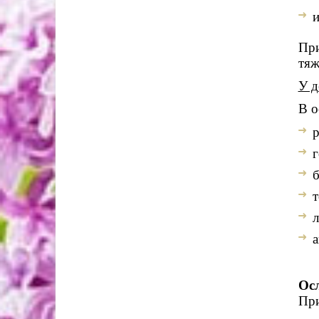
и
При
тяж
У д
В о
р
г
б
т
л
а
Ос
При