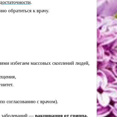
достаточности
.
о обратиться к врачу.
иями избегаем массовых скоплений людей,
ещения,
нитет.
о согласованию с врачом).
х заболеваний —
вакцинация от гриппа
.