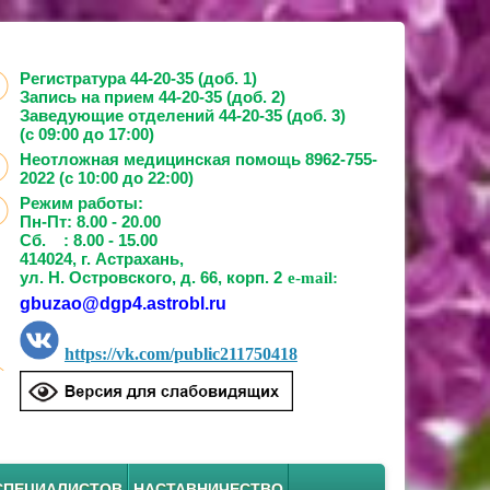
Регистратура 44-20-35 (доб. 1)
Запись на прием
44-20-35 (доб. 2)
Заведующие отделений
44-20-35 (доб. 3)
(с 09:00 до 17:00)
Неотложная медицинская помощь 8962-755-
2022 (с 10:00 до 22:00)
Режим работы:
Пн-Пт: 8.00 - 20.00
Сб. : 8.00 - 15.00
414024, г. Астрахань,
ул. Н. Островского, д. 66, корп. 2
e-mail:
gbuzao@dgp4.astrobl.ru
https://vk.com/public211750418
СПЕЦИАЛИСТОВ
НАСТАВНИЧЕСТВО