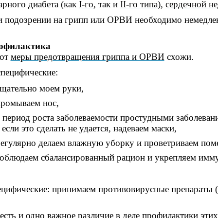
арного диабета (как
I-го
, так и
II-го типа
),
сердечной не
 подозрении на грипп или ОРВИ необходимо немедленн
офилактика
вот
меры предотвращения гриппа и ОРВИ
схожи.
пецифические:
щательно моем руки,
ромываем нос,
 период роста заболеваемости простудными заболеван
 если это сделать не удается, надеваем маски,
егулярно делаем влажную уборку и проветриваем пом
облюдаем сбалансированный рацион и укрепляем имму
цифические: принимаем противовирусные препараты (п
есть и одно важное различие в деле профилактики эти