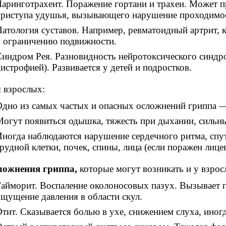
аринготрахеит. Поражение гортани и трахеи. Может 
риступа удушья, вызывающего нарушение проходимос
атология суставов. Например, ревматоидный артрит, 
 ограничению подвижности.
индром Рея. Разновидность нейротоксического синдр
истрофией). Развивается у детей и подростков.
 взрослых:
дно из самых частых и опасных осложнений гриппа —
огут появиться одышка, тяжесть при дыхании, сильн
ногда наблюдаются нарушение сердечного ритма, спут
рудной клетки, почек, спины, лица (если поражен лице
ложнения гриппа,
которые могут возникать и у взросл
айморит. Воспаление околоносовых пазух. Вызывает г
щущение давления в области скул.
тит. Сказывается болью в ухе, снижением слуха, ино