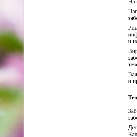
На 
Нап
заб
Рин
инф
и н
Вир
заб
теч
Важ
и п
Теч
Заб
заб
Дет
Каш