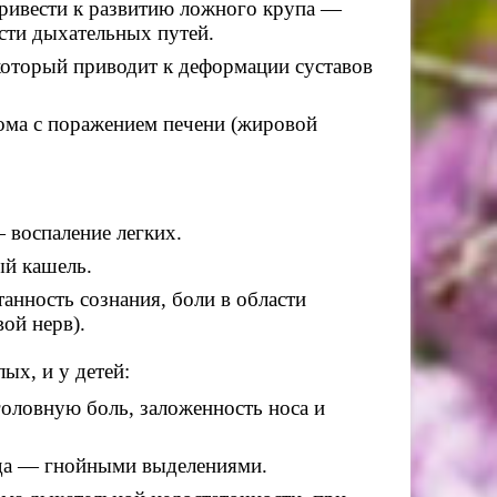
привести к развитию ложного крупа —
ти дыхательных путей.
который приводит к деформации суставов
ома с поражением печени (жировой
 воспаление легких.
ый кашель.
анность сознания, боли в области
вой нерв).
ых, и у детей:
оловную боль, заложенность носа и
гда — гнойными выделениями.