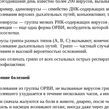
сегодняшний день известно более 200 вирусов, выз
ример, аденовирусы — семейство ДНК-содержащих в
олевания верхних дыхательных путей, конъюнктивит, то
овирусы — группа мелких РНК-содержащих вирусов р
екция — еще одна форма ОРВИ, возбудитель которой 
осоглотки.
усы гриппа разных типов (А, В, С) вызывают, конечн
олевание дыхательных путей. Грипп — частный случа
ением и высокой вероятностью осложнений.
но отличать грипп от всех остальных острых респира
рофилактики.
ение болезней
олевания из группы ОРВИ, не вызванные вирусом гри
олевшего ухудшается в течение нескольких часов, а ино
и сначала жалуются на боли в животе, диарею, после ч
ель и насморк возникают позже, иногда даже через де