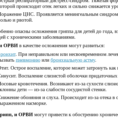
стрый респираторный дистресс-синдром. Тяжелая фор
оторой происходит отек легких и сильно снижается ур
оражение ЦНС. Проявляется менингеальным синдромо
олью и рвотой.
бенно опасны осложнения гриппа для детей до года, в
ей с хроническими заболеваниями.
и ОРВИ
в качестве осложнения могут развиться:
Бронхит
. При неправильном или несвоевременном лече
вызвать
пневмонию
или
бронхиальную астму
.
тит. Острое воспаление, которое может затронуть как 
инусит. Воспаление слизистой оболочки придаточных 
осовые кровотечения. Возникают из-за сухости слизис
клонны дети — из-за слабости сосудистой стенки.
нижение обоняния и слуха. Происходит из-за отека в 
ыраженном насморке.
грипп, и ОРВИ
могут привести к обострению хрониче