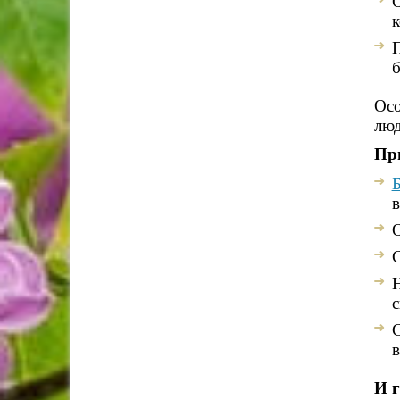
О
к
П
б
Осо
люд
Пр
О
С
Н
с
С
в
И 