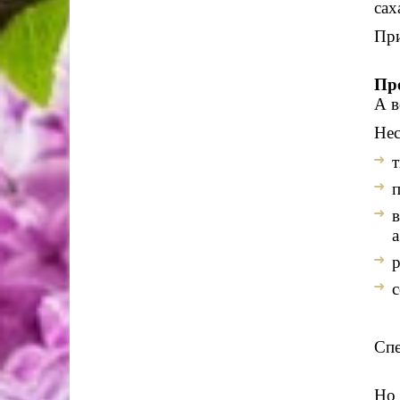
сах
При
Пр
А 
Нес
т
п
в
а
р
с
Спе
Но 