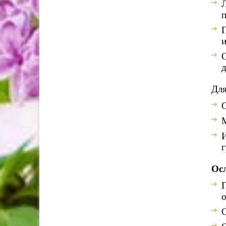
Л
п
П
и
С
д
Для
О
М
И
г
Ос
Г
о
О