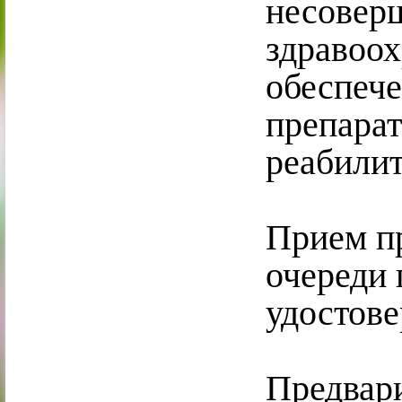
несовер
здравоо
обеспеч
препарат
реабилит
Прием п
очереди 
удостове
Предвари