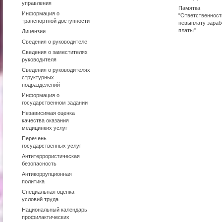
управления
Памятка
Информация о
"Ответственност
транспортной доступности
невыплату зараб
платы"
Лицензии
Сведения о руководителе
Сведения о заместителях
руководителя
Сведения о руководителях
структурных
подразделений
Информация о
государственном задании
Независимая оценка
качества оказания
медицинких услуг
Перечень
государственных услуг
Антитеррористическая
безопасность
Антикоррупционная
политика
Специальная оценка
условий труда
Национальный календарь
профилактических