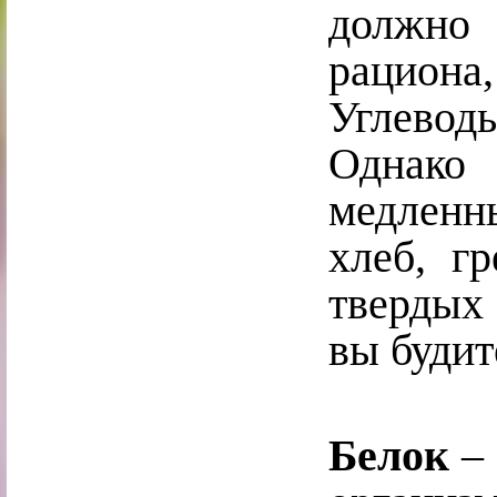
должно
рациона,
​Углевод
Однако 
медленн
хлеб, г
твердых 
вы будит
​Белок
– 