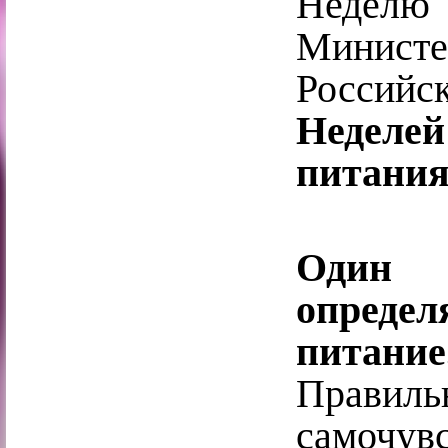
Неделю 
Минист
Россий
Неделе
питания
​Один
опреде
питание
Правиль
самочувс