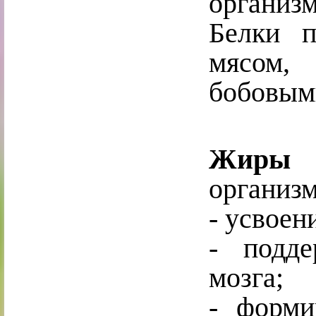
организ
Белки 
мясом,
бобовым
Жир
ы
т
организм
- усвоен
- подд
мозга;
- форми