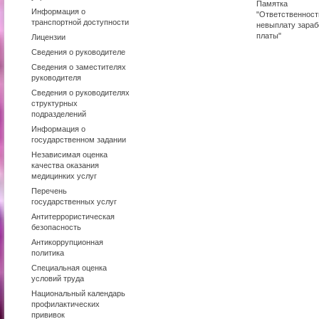
Памятка
Информация о
"Ответственност
транспортной доступности
невыплату зараб
платы"
Лицензии
Сведения о руководителе
Сведения о заместителях
руководителя
Сведения о руководителях
структурных
подразделений
Информация о
государственном задании
Независимая оценка
качества оказания
медицинких услуг
Перечень
государственных услуг
Антитеррористическая
безопасность
Антикоррупционная
политика
Специальная оценка
условий труда
Национальный календарь
профилактических
прививок