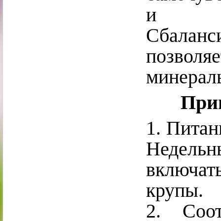
и кр
Сбаланс
позволя
минерал
При
1. Питан
Недельн
включат
крупы.
2. Соо