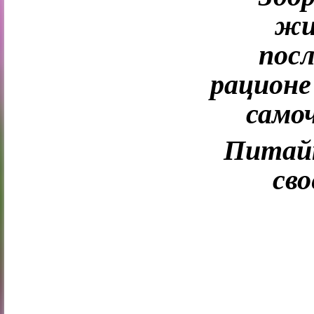
жи
посл
рационе
само
Питайт
сво