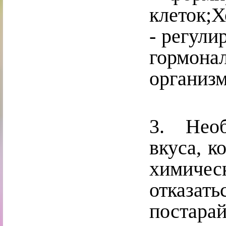
клеток;Х
- регули
гормон
организм
3. Необ
вкуса, к
химичес
отказа
поста