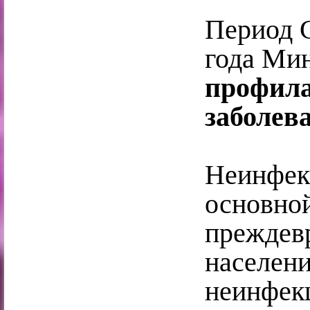
Период С
года Ми
профил
заболев
Неинфек
основн
прежд
населе
неинф