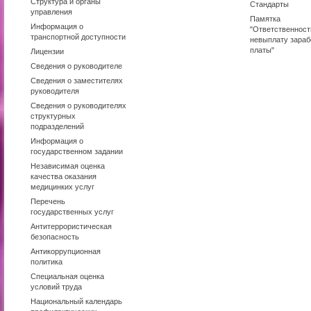
Структура и органы
Стандарты
управления
Памятка
Информация о
"Ответственност
транспортной доступности
невыплату зараб
платы"
Лицензии
Сведения о руководителе
Сведения о заместителях
руководителя
Сведения о руководителях
структурных
подразделений
Информация о
государственном задании
Независимая оценка
качества оказания
медицинких услуг
Перечень
государственных услуг
Антитеррористическая
безопасность
Антикоррупционная
политика
Специальная оценка
условий труда
Национальный календарь