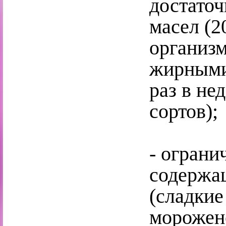
достаточ
масел (2
организ
жирными
раз в не
сортов);
- ограни
содержа
(сладкие
морожено