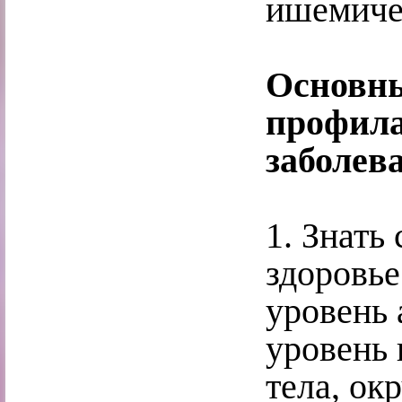
ишемиче
Основны
профил
заболев
1. Знать
здоровье
уровень 
уровень 
тела, ок