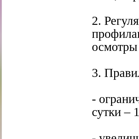
2. Регул
профила
осмотры
3. Прави
- ограни
сутки – 
- увелич