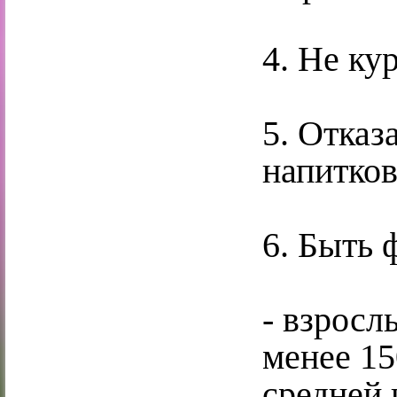
4. Не ку
5. Отказ
напитков
6. Быть 
- взросл
менее 15
средней 