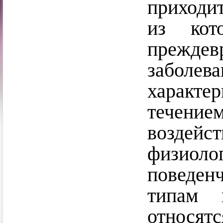
приходи
из кот
прежде
забол
характе
течение
воздейс
физиол
поведен
типам 
относ