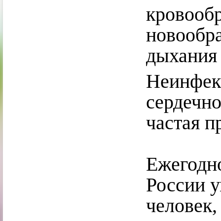
кровоо
новооб
дыхания 
Неинфек
сердечно
частая п
Ежегодно
России у
человек,