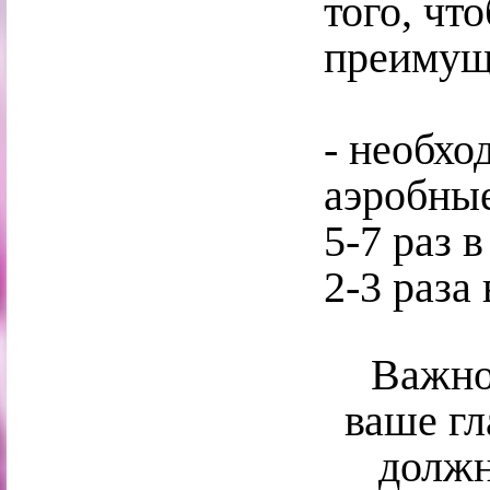
того, чт
преимуще
- необхо
аэробные
5-7 раз 
2-3 раза
Важно
ваше гл
должн