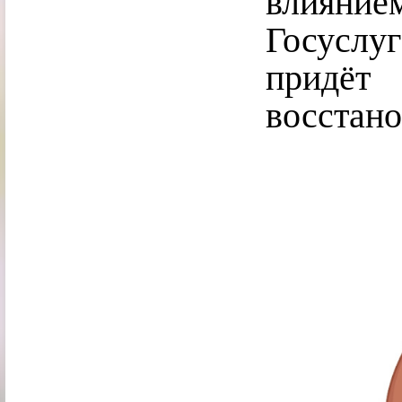
влияни
Госуслу
придё
восстано