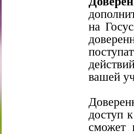
Довере
дополни
на Госус
довере
поступа
действи
вашей уч
Доверен
доступ к
сможет 