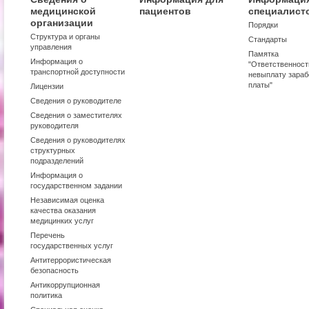
медицинской
пациентов
специалист
организации
Порядки
Структура и органы
Стандарты
управления
Памятка
Информация о
"Ответственност
транспортной доступности
невыплату зараб
платы"
Лицензии
Сведения о руководителе
Сведения о заместителях
руководителя
Сведения о руководителях
структурных
подразделений
Информация о
государственном задании
Независимая оценка
качества оказания
медицинких услуг
Перечень
государственных услуг
Антитеррористическая
безопасность
Антикоррупционная
политика