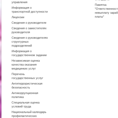
управления
Памятка
Информация о
"Ответственност
транспортной доступности
невыплату зараб
платы"
Лицензии
Сведения о руководителе
Сведения о заместителях
руководителя
Сведения о руководителях
структурных
подразделений
Информация о
государственном задании
Независимая оценка
качества оказания
медицинких услуг
Перечень
государственных услуг
Антитеррористическая
безопасность
Антикоррупционная
политика
Специальная оценка
условий труда
Национальный календарь
профилактических