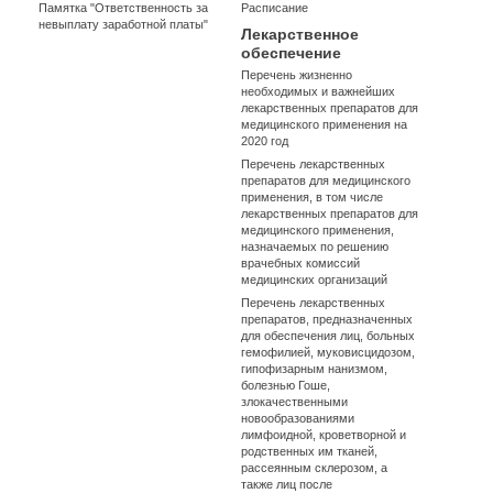
Памятка "Ответственность за
Расписание
невыплату заработной платы"
Лекарственное
обеспечение
Перечень жизненно
необходимых и важнейших
лекарственных препаратов для
медицинского применения на
2020 год
Перечень лекарственных
препаратов для медицинского
применения, в том числе
лекарственных препаратов для
медицинского применения,
назначаемых по решению
врачебных комиссий
медицинских организаций
Перечень лекарственных
препаратов, предназначенных
для обеспечения лиц, больных
гемофилией, муковисцидозом,
гипофизарным нанизмом,
болезнью Гоше,
злокачественными
новообразованиями
лимфоидной, кроветворной и
родственных им тканей,
рассеянным склерозом, а
также лиц после