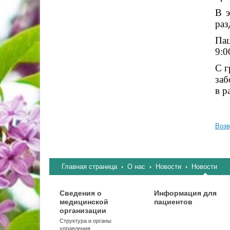
В э
ра
Пац
9:0
С г
заб
в р
Возв
Главная страница
О нас
Новости
Новости
Сведения о
Информация для
медицинской
пациентов
организации
Структура и органы
управления