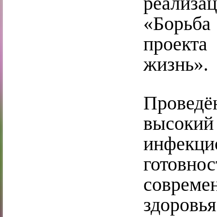
реализ
«Борьба
проекта
жизнь».
Проведё
высокий
инфекци
готовн
совреме
здоровья