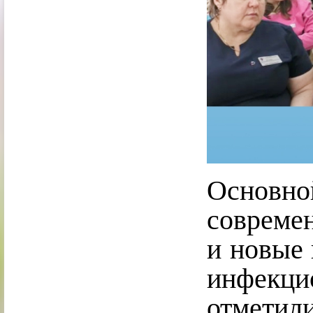
Основн
совреме
и новые 
инфекци
отмети