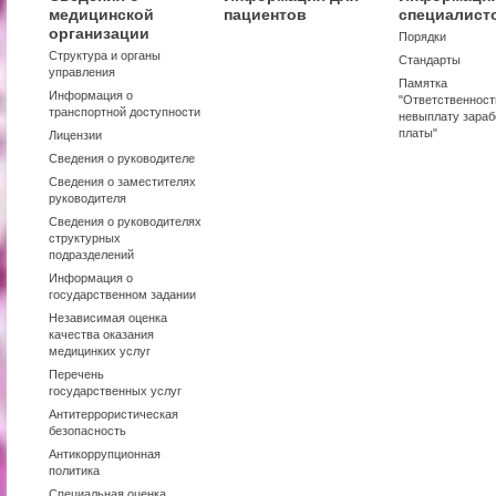
медицинской
пациентов
специалист
организации
Порядки
Структура и органы
Стандарты
управления
Памятка
Информация о
"Ответственност
транспортной доступности
невыплату зараб
платы"
Лицензии
Сведения о руководителе
Сведения о заместителях
руководителя
Сведения о руководителях
структурных
подразделений
Информация о
государственном задании
Независимая оценка
качества оказания
медицинких услуг
Перечень
государственных услуг
Антитеррористическая
безопасность
Антикоррупционная
политика
Специальная оценка