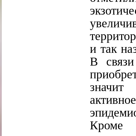
экзотич
увелич
территор
и так н
В связи
приобре
значит 
активн
эпидемио
Кроме 