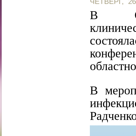
ЧЕТВЕРГ, 2
В Обл
клиничес
состоя
конфер
областн
В мероп
инфекц
Радченко