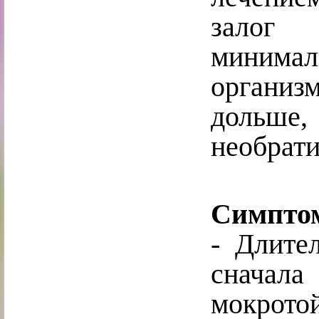
залог 
миним
организ
дольше,
необрати
Симптом
- Длител
сначала
мокротой