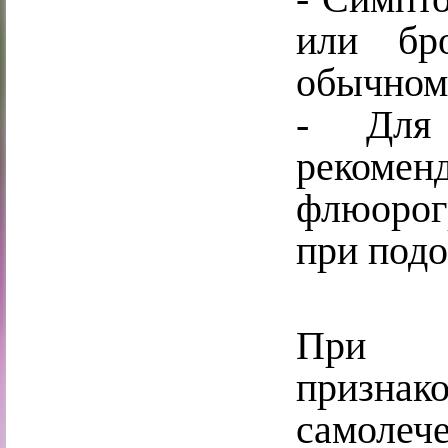
или бр
обычном
- Для 
рекомен
флюорог
при под
При п
призна
самолече