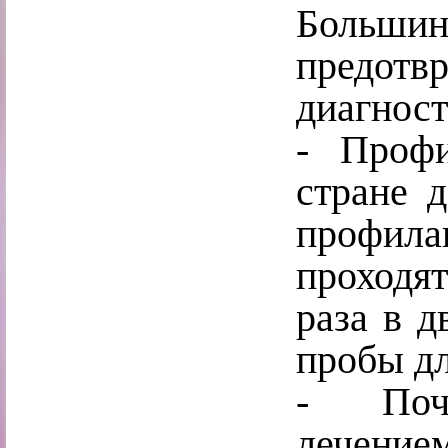
Больши
предот
диагност
- Проф
стране д
профила
проходя
раза в д
пробы дл
-
Поче
лечение