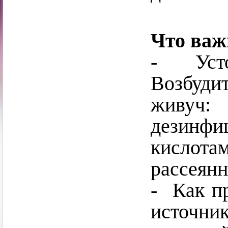
Что важ
- Усто
Возбуди
живуч:
дезинфи
кислотам
рассеянн
-
Как пр
источн