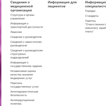
Сведения о
Информация для
Информация
медицинской
пациентов
специалист
организации
Порядки
Структура и органы
Стандарты
управления
Памятка
Информация о
"Ответственност
транспортной доступности
невыплату зараб
платы"
Лицензии
Сведения о руководителе
Сведения о заместителях
руководителя
Сведения о руководителях
структурных
подразделений
Информация о
государственном задании
Независимая оценка
качества оказания
медицинких услуг
Перечень
государственных услуг
Антитеррористическая
безопасность
Антикоррупционная
политика