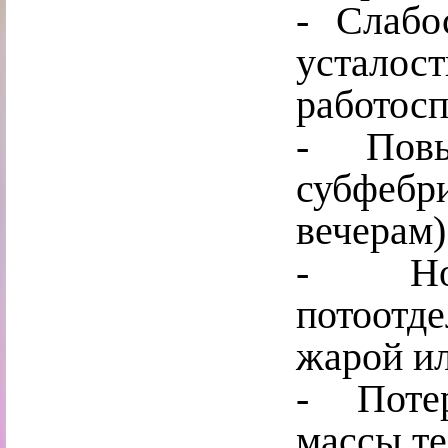
-
Слабос
уста
работосп
-
Повыш
субфебр
вечерам)
-
Ноч
потоотд
жарой ил
- Потер
массы те