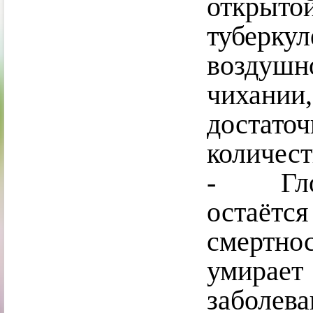
открыт
туберк
воздушн
чихании
достат
количест
-
Глоб
остаёт
смертно
умирае
заболе