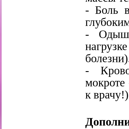
- Боль 
глубоки
- Одышк
нагрузке
болезни)
- Кров
мокроте
к врачу!)
Дополни