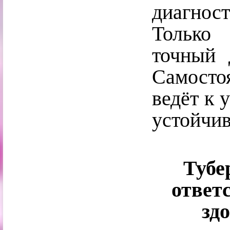
диагност
Только 
точный 
Самосто
ведёт к 
устойчив
Тубе
ответ
зд