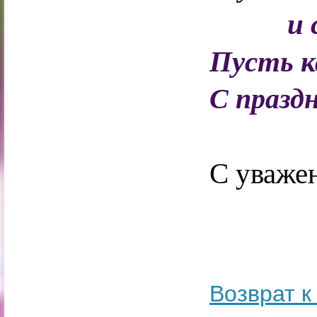
и 
Пусть к
С праздн
С уваже
Возврат к