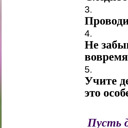
3.
Проводи
4.
Не забы
воврем
5.
Учите д
это осо
Пусть д