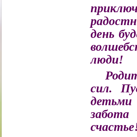
приключ
радост
день бу
волшебс
люди!
Родите
сил. П
детьми
забота
счастье