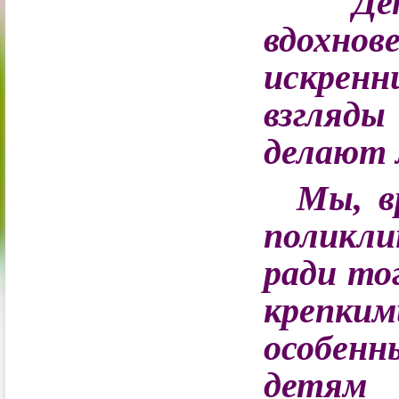
Дети-
вдохнов
искрен
взгляды
делают м
Мы, в
поликли
ради то
крепки
особен
детям 