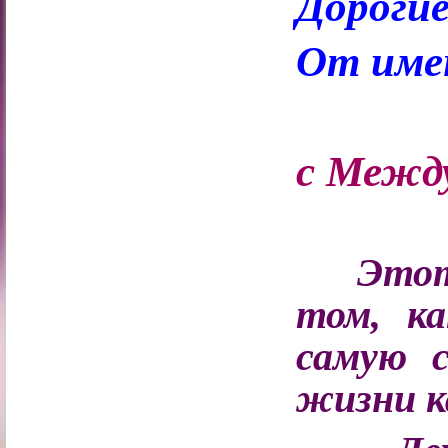
Дорогие
От имен
с Межд
Этот 
том, к
самую 
жизни к