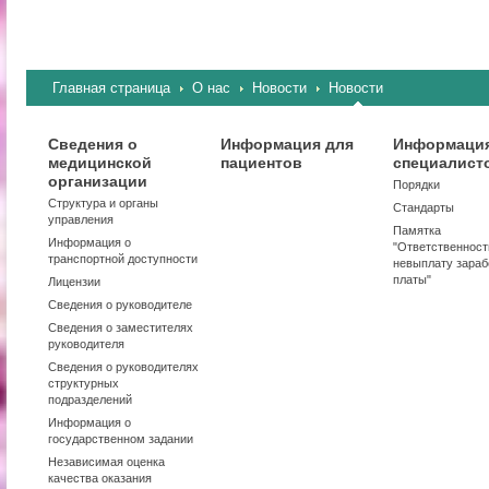
Главная страница
О нас
Новости
Новости
Сведения о
Информация для
Информация
медицинской
пациентов
специалист
организации
Порядки
Структура и органы
Стандарты
управления
Памятка
Информация о
"Ответственност
транспортной доступности
невыплату зараб
платы"
Лицензии
Сведения о руководителе
Сведения о заместителях
руководителя
Сведения о руководителях
структурных
подразделений
Информация о
государственном задании
Независимая оценка
качества оказания