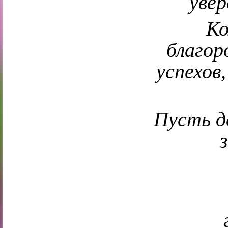
увер
Ко
благор
успехов
Пусть д