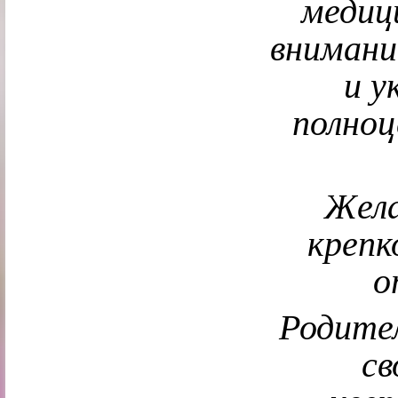
медиц
внимани
и у
полноц
Жела
крепк
о
Родите
св