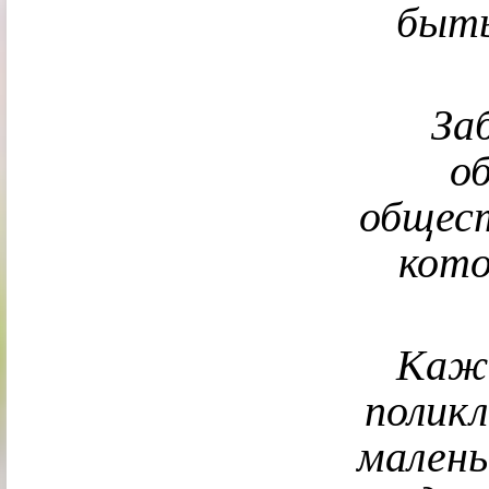
быть
За
о
общест
кото
Кажд
полик
малень