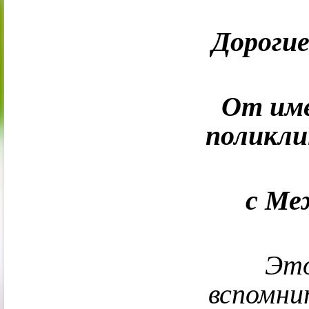
Дорогие
От име
поликли
с Ме
Этот 
вспомни