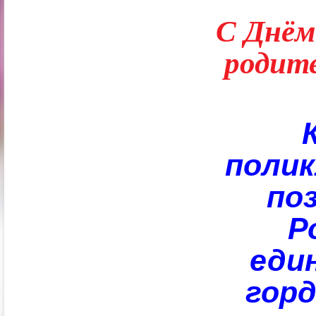
С Днём
родит
полик
по
Р
еди
горд