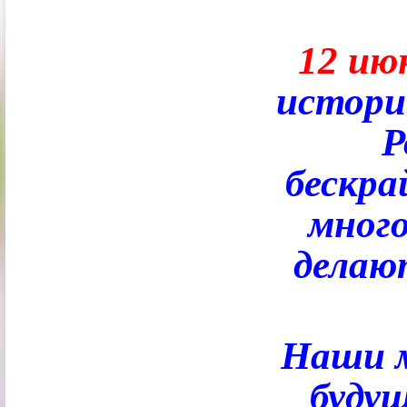
12 ию
истори
Р
бескра
много
делаю
Наши 
буду