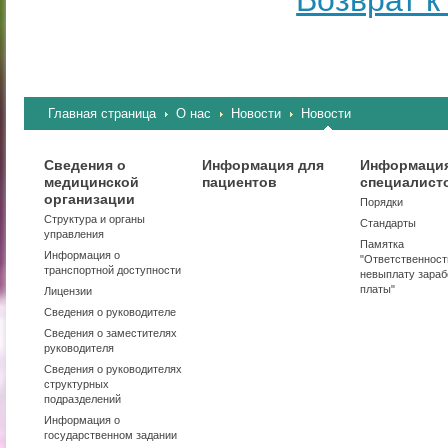
Возврат к
Главная страница
О нас
Новости
Новости
Сведения о
Информация для
Информация
медицинской
пациентов
специалист
организации
Порядки
Структура и органы
Стандарты
управления
Памятка
Информация о
"Ответственност
транспортной доступности
невыплату зараб
платы"
Лицензии
Сведения о руководителе
Сведения о заместителях
руководителя
Сведения о руководителях
структурных
подразделений
Информация о
государственном задании