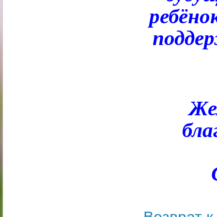
ребёно
поддер
Же
бла