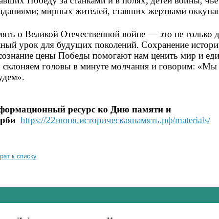
авших Победу за станками и в полях;
детей войны, чь
аданиями;
мирных жителей, ставших жертвами оккупац
ять о Великой Отечественной войне — это не только 
ный урок для будущих поколений. Сохранение историч
сознание цены Победы помогают нам ценить мир и еди
склоняем головы в минуте молчания и говорим: «Мы
удем».
формационный ресурс ко Дню памяти и
орби
https://22июня.историческаяпамять.рф/materials/
рат к списку