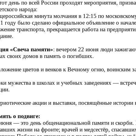
тот день по всей России проходят мероприятия, призв
етского народа:
ероссийская минута молчания в 12:15 по московскому
1 году было сделано официальное объявление о начале
жение транспорта, прекращается работа на предприяти
ание.
ция «Свеча памяти»
: вечером 22 июня люди зажигают
ах своих домов в память о погибших.
ложение цветов и венков к Вечному огню, воинским з
ки мужества в школах и учебных заведениях — встречи
ции.
риотические акции и выставки, посвящённые истории 
ять о подвиге:
июня — это день общенациональной памяти и скорби
авших жизни на фронте;
врачей и медсестёр, спасавши