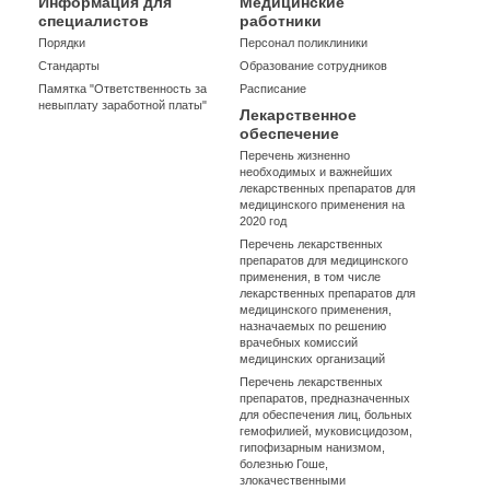
Информация для
Медицинские
специалистов
работники
Порядки
Персонал поликлиники
Стандарты
Образование сотрудников
Памятка "Ответственность за
Расписание
невыплату заработной платы"
Лекарственное
обеспечение
Перечень жизненно
необходимых и важнейших
лекарственных препаратов для
медицинского применения на
2020 год
Перечень лекарственных
препаратов для медицинского
применения, в том числе
лекарственных препаратов для
медицинского применения,
назначаемых по решению
врачебных комиссий
медицинских организаций
Перечень лекарственных
препаратов, предназначенных
для обеспечения лиц, больных
гемофилией, муковисцидозом,
гипофизарным нанизмом,
болезнью Гоше,
злокачественными