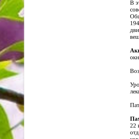
В э
сов
Общ
194
дви
вещ
Ак
окн
Воз
Уро
лек
Пат
Пам
22 
отд