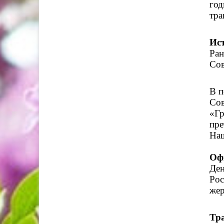
год
тра
Ист
Ран
Сов
В п
Сов
«Гр
пре
Наш
Оф
Ден
Рос
жер
Тр