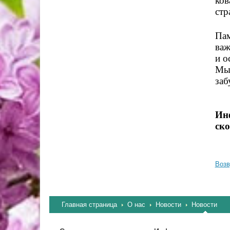
ков
стр
Пам
важ
и о
Мы 
заб
Ин
ск
Возв
Главная страница
О нас
Новости
Новости