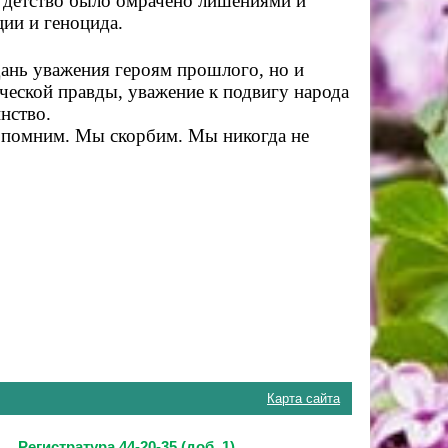
ё детство было омрачено лишениями и
ии и геноцида.
дань уважения героям прошлого, но и
еской правды, уважение к подвигу народа
нство.
 помним. Мы скорбим. Мы никогда не
Карта сайта
Регистратура 44-20-35 (доб. 1)