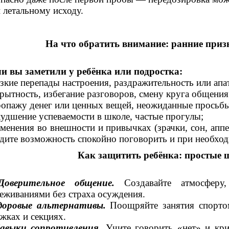
 летальному исходу.
На что обратить внимание: ранние при
и вы заметили у ребёнка или подростка:
езкие перепады настроения, раздражительность или апа
крытность, избегание разговоров, смену круга общения
ропажу денег или ценных вещей, неожиданные просьбы
худшение успеваемости в школе, частые прогулы;
зменения во внешности и привычках (зрачки, сон, апп
дите возможность спокойно поговорить и при необход
Как защитить ребёнка: простые ш
Доверительное общение.
Создавайте атмосферу,
еживаниями без страха осуждения.
доровые альтернативы.
Поощряйте занятия спортом
жках и секциях.
авыки сопротивления
. Учите говорить «нет» и к