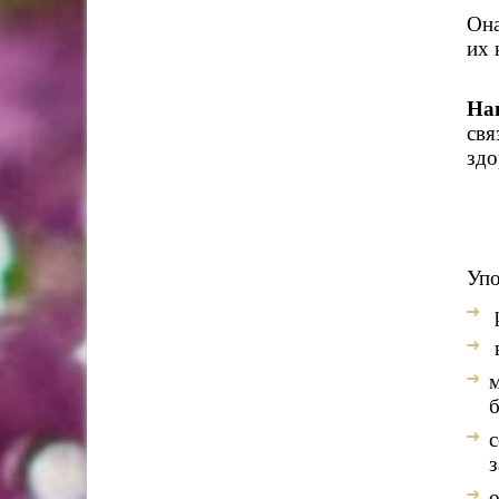
Она
их 
На
свя
здо
Упо
в
м
б
с
з
о