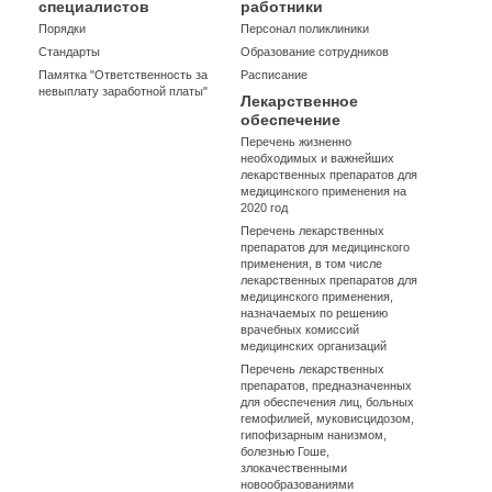
специалистов
работники
Порядки
Персонал поликлиники
Стандарты
Образование сотрудников
Памятка "Ответственность за
Расписание
невыплату заработной платы"
Лекарственное
обеспечение
Перечень жизненно
необходимых и важнейших
лекарственных препаратов для
медицинского применения на
2020 год
Перечень лекарственных
препаратов для медицинского
применения, в том числе
лекарственных препаратов для
медицинского применения,
назначаемых по решению
врачебных комиссий
медицинских организаций
Перечень лекарственных
препаратов, предназначенных
для обеспечения лиц, больных
гемофилией, муковисцидозом,
гипофизарным нанизмом,
болезнью Гоше,
злокачественными
новообразованиями