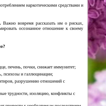
отреблением наркотическими средствами и
.
Важно вовремя рассказать им о рисках,
мировать осознанное отношение к своему
но?
це, печень, почки, снижает иммунитет;
, психозы и галлюцинации;
нтиров, разрушению отношений с
ые трудности, изоляцию, конфликты с
ет привести к необратимым последствиям