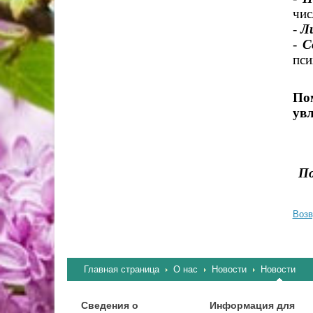
чис
-
Ли
-
С
пси
Пом
увл
По
Возв
Главная страница
О нас
Новости
Новости
Сведения о
Информация для