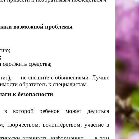
знаки возможной проблемы
тию;
;
 одолжить средства;
етит), — не спешите с обвинениями. Лучше
имости обратитесь к специалистам.
аги к безопасности
 в которой ребёнок может делиться
, творчеством, волонтёрством, участие в
ритически оценивать информацию — в том