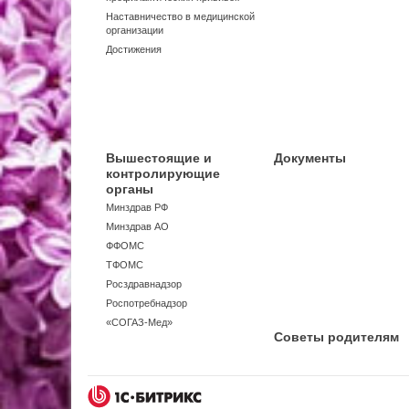
Наставничество в медицинской
организации
Достижения
Вышестоящие и
Документы
контролирующие
органы
Минздрав РФ
Минздрав АО
ФФОМС
ТФОМС
Росздравнадзор
Роспотребнадзор
«СОГАЗ-Мед»
Советы родителям