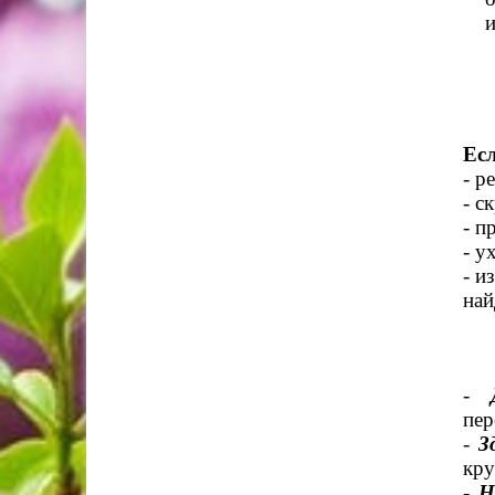
и
Есл
- р
- с
- п
- у
- и
най
-
пер
-
З
кру
-
Н