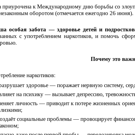
 приурочена к Международному дню борьбы со злоуп
незаконным оборотом (отмечается ежегодно 26 июня).
ша особая забота — здоровье детей и подростков
занных с употреблением наркотиков, и помочь сфор
ровью.
Почему это важ
требление наркотиков:
разрушает здоровье — поражает нервную систему, серд
лияет на психику — вызывает депрессию, тревожность
еняет личность — приводит к потере жизненных орие
лизкими;
оздаёт социальные проблемы — провоцирует финансов
аконом;
пасно даже после первой пробы — передозировка мож