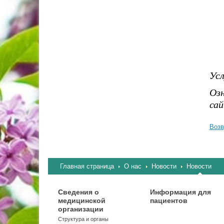
Усл
Оз
сай
Возв
Главная страница
О нас
Новости
Новости
Сведения о
Информация для
медицинской
пациентов
организации
Структура и органы