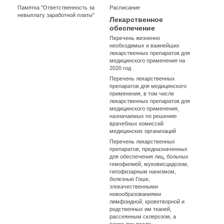
Памятка "Ответственность за
Расписание
невыплату заработной платы"
Лекарственное
обеспечение
Перечень жизненно
необходимых и важнейших
лекарственных препаратов для
медицинского применения на
2020 год
Перечень лекарственных
препаратов для медицинского
применения, в том числе
лекарственных препаратов для
медицинского применения,
назначаемых по решению
врачебных комиссий
медицинских организаций
Перечень лекарственных
препаратов, предназначенных
для обеспечения лиц, больных
гемофилией, муковисцидозом,
гипофизарным нанизмом,
болезнью Гоше,
злокачественными
новообразованиями
лимфоидной, кроветворной и
родственных им тканей,
рассеянным склерозом, а