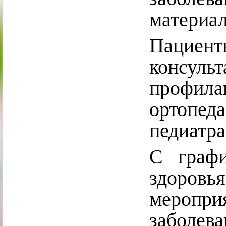
материа
Пацие
конс
профил
ортопеда
педиатра 
С графи
здор
мероп
заболев