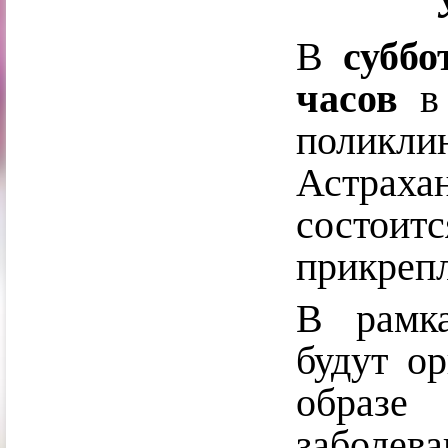
В
суббо
часов
в 
поликл
Астраха
состоит
прикрепл
В рам
будут о
образ
заболев