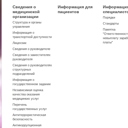
Сведения о
Информация для
Информация
медицинской
пациентов
специалист
организации
Порядки
Структура и органы
Стандарты
управления
Памятка
Информация о
"Ответственност
транспортной доступности
невыплату зараб
платы"
Лицензии
Сведения о руководителе
Сведения о заместителях
руководителя
Сведения о руководителях
структурных
подразделений
Информация о
государственном задании
Независимая оценка
качества оказания
медицинких услуг
Перечень
государственных услуг
Антитеррористическая
безопасность
Антикоррупционная