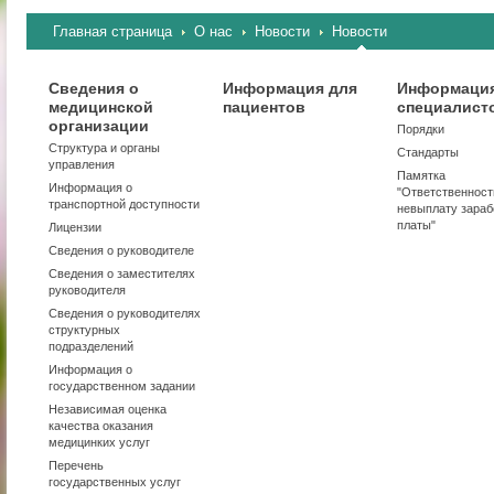
Главная страница
О нас
Новости
Новости
Сведения о
Информация для
Информация
медицинской
пациентов
специалист
организации
Порядки
Структура и органы
Стандарты
управления
Памятка
Информация о
"Ответственност
транспортной доступности
невыплату зараб
платы"
Лицензии
Сведения о руководителе
Сведения о заместителях
руководителя
Сведения о руководителях
структурных
подразделений
Информация о
государственном задании
Независимая оценка
качества оказания
медицинких услуг
Перечень
государственных услуг