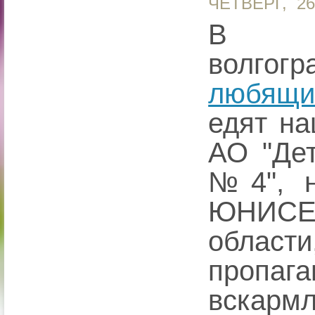
ЧЕТВЕРГ, 2
В м
волгог
любящи
едят на
АО "Дет
№4", н
ЮНИСЕ
област
пропаг
вска