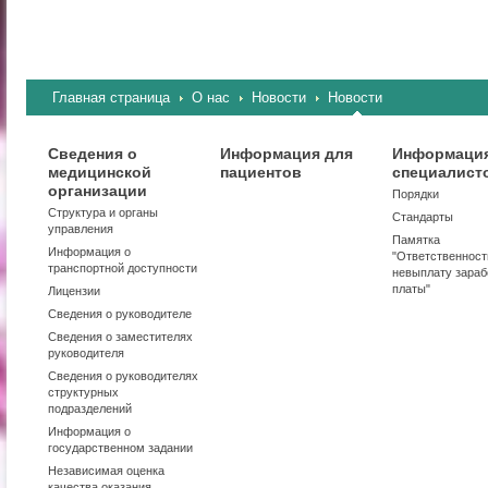
Главная страница
О нас
Новости
Новости
Сведения о
Информация для
Информация
медицинской
пациентов
специалист
организации
Порядки
Структура и органы
Стандарты
управления
Памятка
Информация о
"Ответственност
транспортной доступности
невыплату зараб
платы"
Лицензии
Сведения о руководителе
Сведения о заместителях
руководителя
Сведения о руководителях
структурных
подразделений
Информация о
государственном задании
Независимая оценка
качества оказания