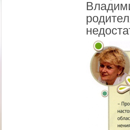
Владим
родит
недоста