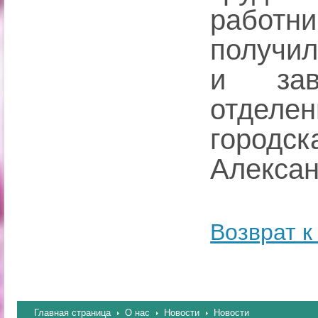
работ
получи
и зав
отдел
городс
Алексан
Возврат к
Главная страница
О нас
Новости
Новости