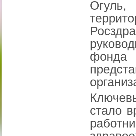
Огул
терр
Росздр
руково
фонда
предс
организ
Ключе
стало в
рабо