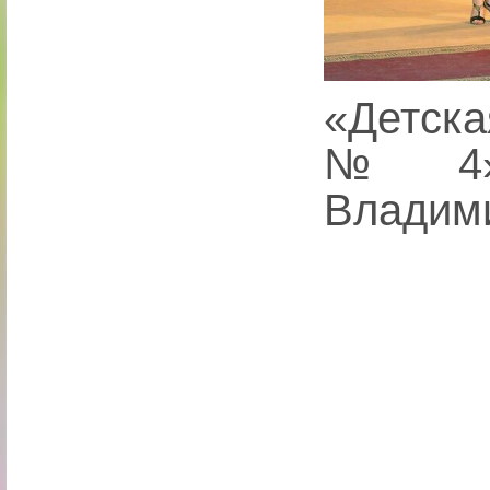
«Детск
№4» 
Владим