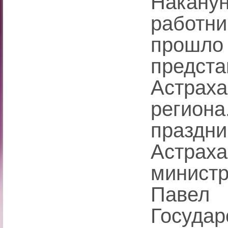
Накан
работн
прошло
предста
Астра
регио
праздни
Астрах
минист
Павел
Госуда