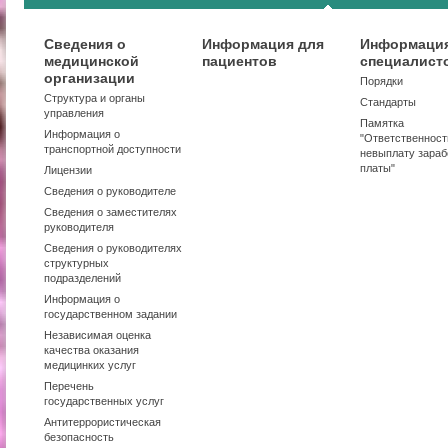
Сведения о
Информация для
Информация
медицинской
пациентов
специалист
организации
Порядки
Структура и органы
Стандарты
управления
Памятка
Информация о
"Ответственност
транспортной доступности
невыплату зараб
платы"
Лицензии
Сведения о руководителе
Сведения о заместителях
руководителя
Сведения о руководителях
структурных
подразделений
Информация о
государственном задании
Независимая оценка
качества оказания
медицинких услуг
Перечень
государственных услуг
Антитеррористическая
безопасность