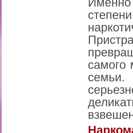
Именно
степе
нарко
Прист
превра
самого 
семьи
серьез
делик
взвешен
Нарк