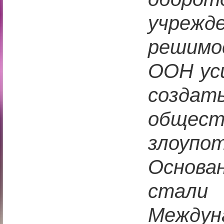
учрежде
решимо
ООН ус
соз
обще
злоупо
Основа
ста
Междун