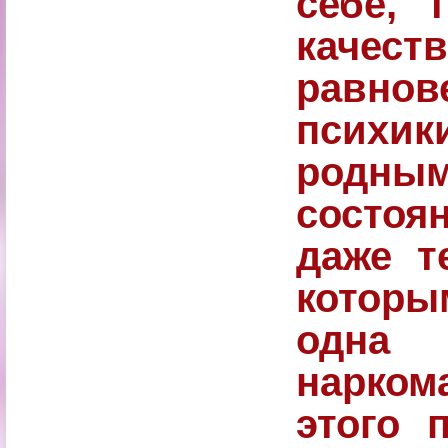
себе, 
каче
равнов
психик
родны
состоя
даже т
которы
одна 
нарко
этого 