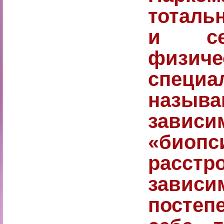
тоталь
и се
физиче
специ
назы
зависи
«биопс
расс
зависи
постеп