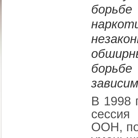
борьб
наркот
незако
обширн
борь
зависи
В 1998 
сессия
ООН, по