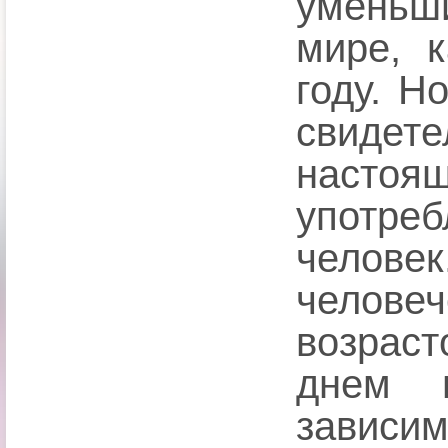
уменьши
мире, 
году. 
свиде
настоя
употр
челове
челов
возраст
днем п
зависи