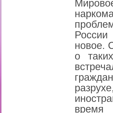
Миров
нарко
пробле
России
новое. 
о таких
встреч
гражда
разру
иностр
время 