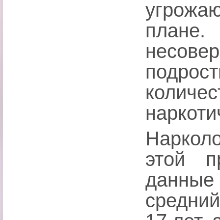
угрожа
плане
несо
подро
количе
наркоти
Наркол
этой п
данные 
средний