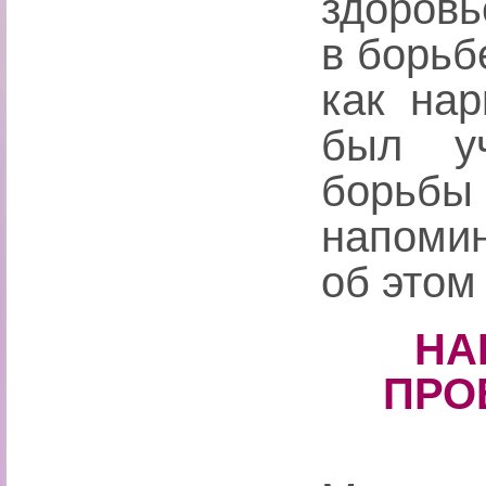
здоровь
в борьб
как на
был у
борь
напоми
об этом
НА
ПРО