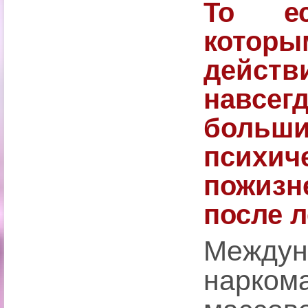
То ес
которы
действ
навсе
боль
психич
пожиз
после л
Между
нарко