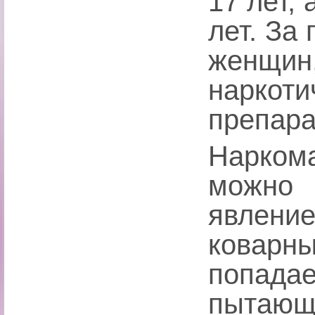
17 лет, 
лет. За
женщ
наркот
препара
Нарком
можно 
явлен
ковар
попад
пытающ