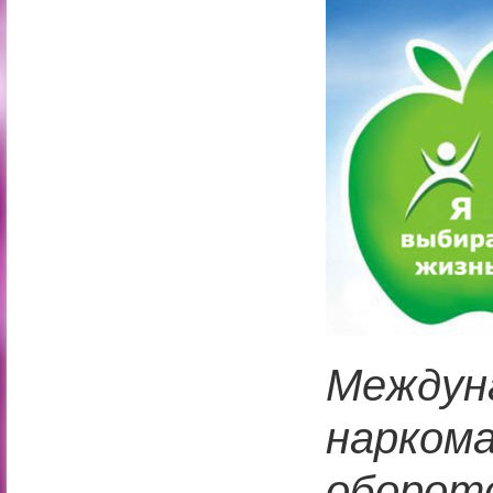
Между
нарко
оборо