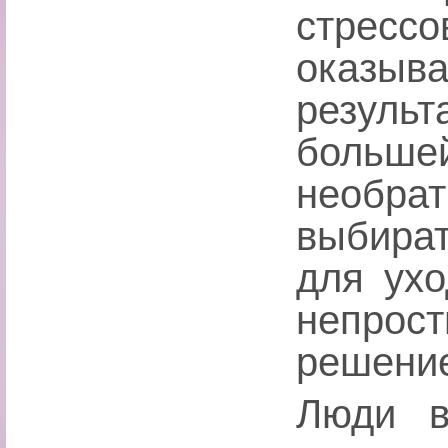
стрессо
оказыв
результ
больш
необр
выбира
для ух
непрос
решение
Люди в