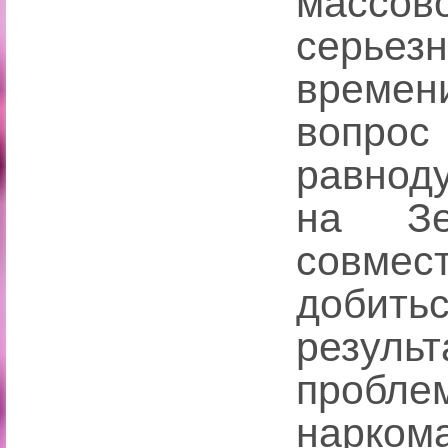
масс
серье
времен
вопро
равнод
на Зе
совме
доби
резуль
проб
нарком