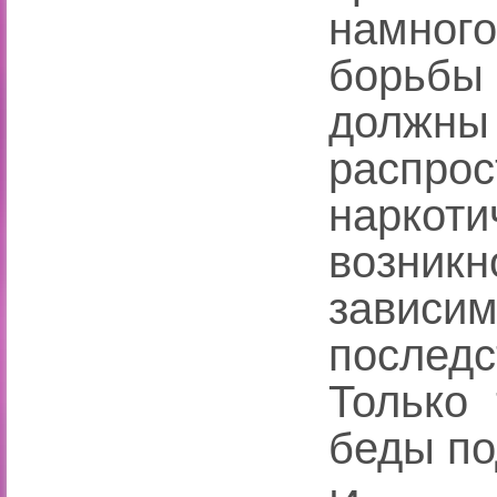
намног
борьбы
должны
распро
нарко
возни
завис
послед
Только
беды по