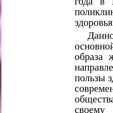
года в 
поликли
здоровь
Данное
основно
образа 
направл
пользы з
соврем
обществ
своему