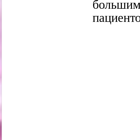
больш
пациенто