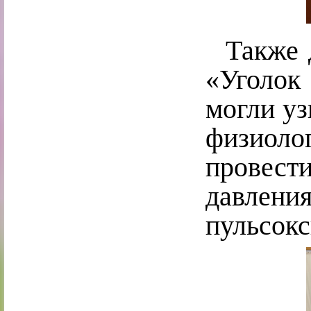
Также д
«Уголок
могли уз
физиолог
провес
давлен
пульсок