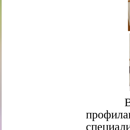
В «Уг
профила
специал