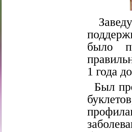
Заведую
поддер
было п
правильн
1 года до
Был пре
буклет
профила
заболе