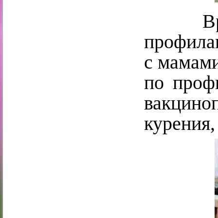
Врачо
профила
с мамами
по профи
вакцино
курения,