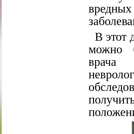
вредны
заболева
В этот д
можно 
врача 
невроло
обслед
получи
положен