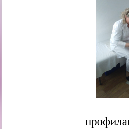
В «Уг
профил