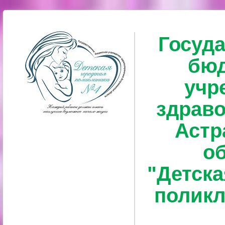
Госуд
бю
учр
здрав
Астр
о
"Детска
полик