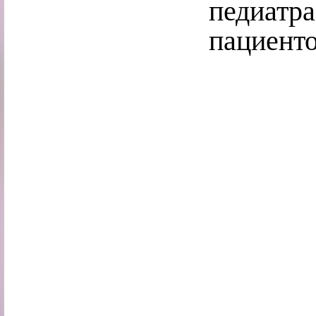
педиат
пациенто