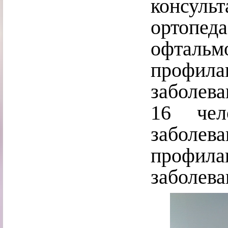
консул
ортоп
офтальмо
профил
заболев
16 чел
заболев
профил
заболева