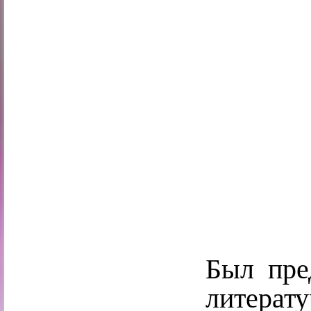
Был пре
литерат