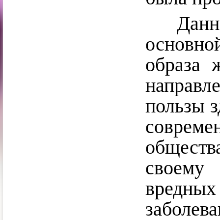
Данное
основно
образа 
направл
пользы з
соврем
обществ
своему
вредны
заболева