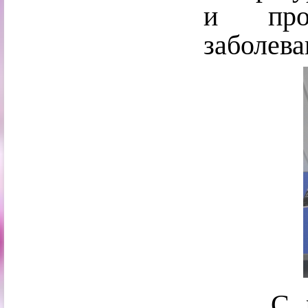
и проф
заболева
С роди