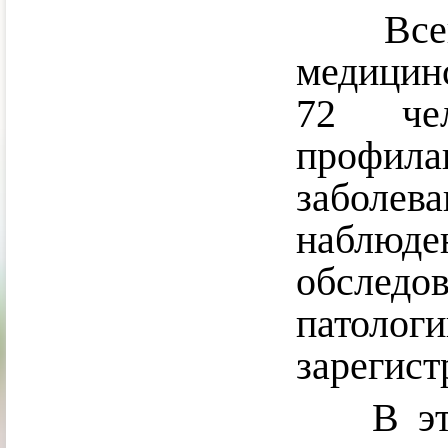
Всего 
медицин
72 че
профил
забол
наблю
обследо
патол
зарегист
В этот