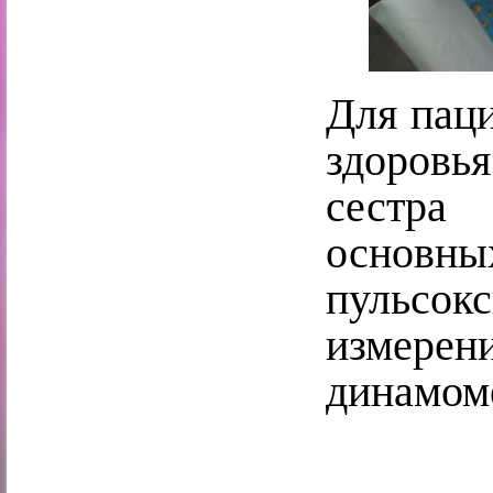
Для паци
здоровь
сестра
основ
пульсо
измерен
динамом