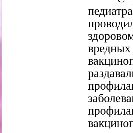
педиатр
проводи
здорово
вре
вакцин
раздав
профи
заболев
проф
вакцин