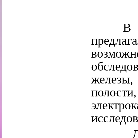
В «Ден
предла
возможн
обследо
железы
пол
электро
исследов
Диагно