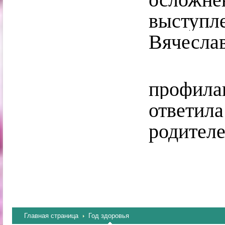
высту
Вячесла
профил
ответил
родителе
Главная страница
Год здоровья