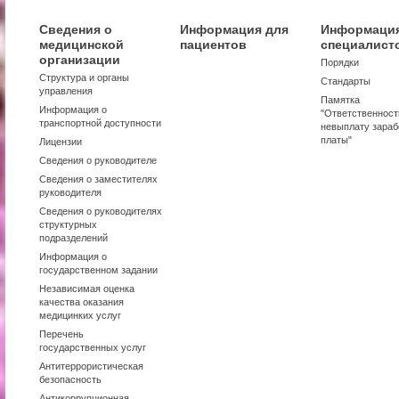
Сведения о
Информация для
Информация
медицинской
пациентов
специалист
организации
Порядки
Структура и органы
Стандарты
управления
Памятка
Информация о
"Ответственност
транспортной доступности
невыплату зараб
платы"
Лицензии
Сведения о руководителе
Сведения о заместителях
руководителя
Сведения о руководителях
структурных
подразделений
Информация о
государственном задании
Независимая оценка
качества оказания
медицинких услуг
Перечень
государственных услуг
Антитеррористическая
безопасность
Антикоррупционная