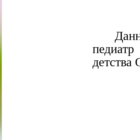
Данное
педиатр
детства