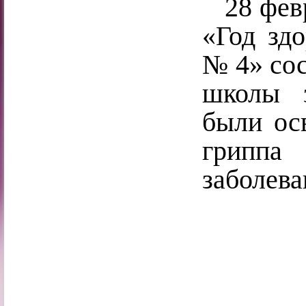
28 февра
«Год зд
№ 4» сос
школы з
были ос
гриппа
заболева