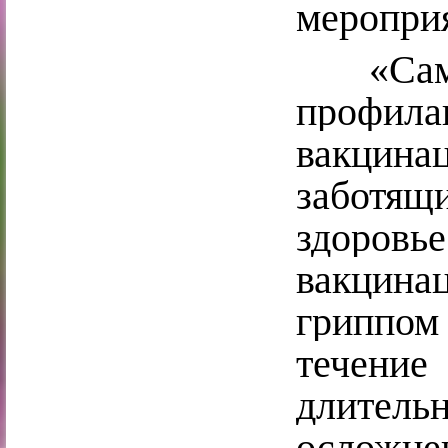
меропри
«Самое
профилак
вакцина
заботя
здоровь
вакцина
гриппом
течени
длите
осложн