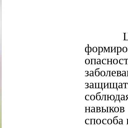
Целью
форм
опасно
забол
защища
соблюд
навыков
способа