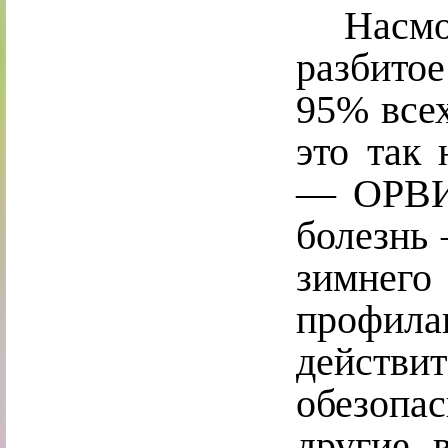
Насморк
разбито
95% все
это так 
— ОРВИ 
болезнь
зимнег
профил
действ
обезопа
другие 