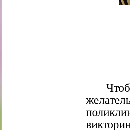
Чтобы 
желате
поликли
викторин