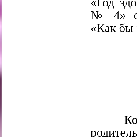
«Год зд
№ 4» со
«Как бы 
Конечн
родите