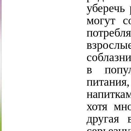
уберечь 
могут с
потребл
взрослы
соблазн
в попу
питания
напиткам
хотя мн
другая 
серьез