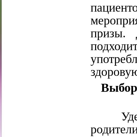
пациенто
меропри
призы. 
подход
употреб
здорову
Выбор
Удержа
родители