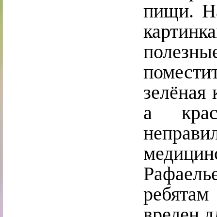
пищи. Н
картин
полезн
помест
зелёная 
а крас
неправ
медицин
Рафаель
ребятам
вреден д