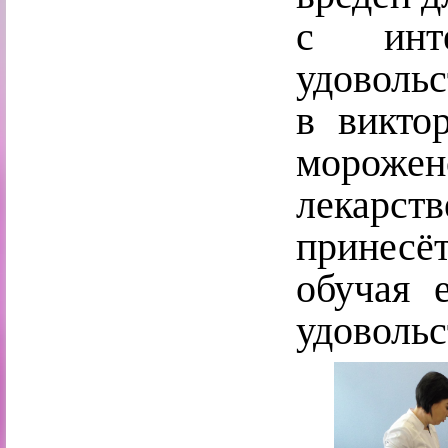
с инт
удоволь
в викто
мороже
лекарст
принес
обучая 
удовольс