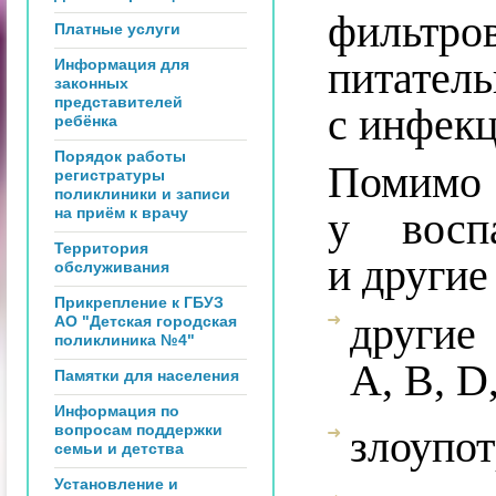
фильтр
Платные услуги
питате
Информация для
законных
представителей
с инфек
ребёнка
Порядок работы
Помим
регистратуры
поликлиники и записи
на приём к врачу
у восп
Территория
и другие
обслуживания
Прикрепление к ГБУЗ
другие
АО "Детская городская
поликлиника №4"
A, B, D,
Памятки для населения
Информация по
вопросам поддержки
злоупот
семьи и детства
Установление и