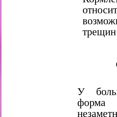
относи
возмож
трещин 
У боль
форма 
незам