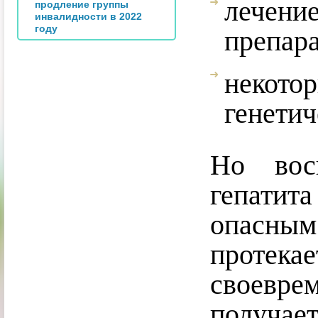
лечен
продление группы
инвалидности в 2022
году
препар
некот
генетич
Но вос
гепати
опасны
протек
своевр
получает