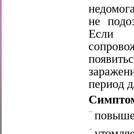
недом
не подо
Если
сопрово
появить
заражен
период д
Симптом
повыше
утомля