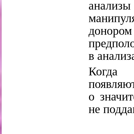
анализ
манипу
доноро
предполо
в анализ
Когда 
появляют
о значи
не подда