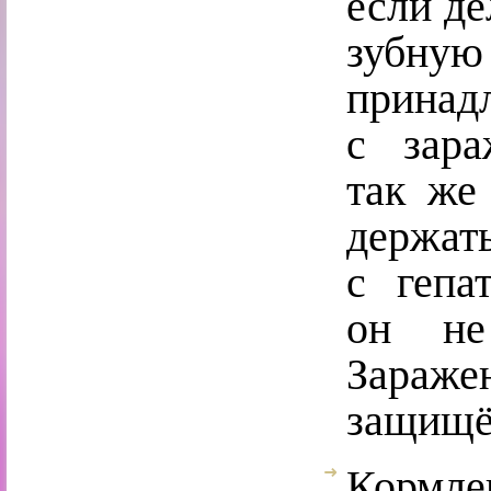
если де
зубну
прина
с зара
так же 
держат
с гепа
он не
Зараж
защищё
Кормл