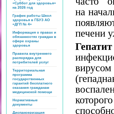
часто о
«Суббот для здоровья»
на 2026 год
на начал
График работы Школ
появля
здоровья в ГБУЗ АО
«ДГП № 4»
печени 
Информация о правах и
обязанностях граждан в
сфере охраны
Гепат
здоровья
Правила внутреннего
инфекци
распорядка для
потребителей услуг
вирусо
Территориальная
программа
(гепад
государственных
гарантий бесплатного
воспал
оказания гражданам
медицинской помощи
которо
Нормативные
документы
способн
Диспансеризация