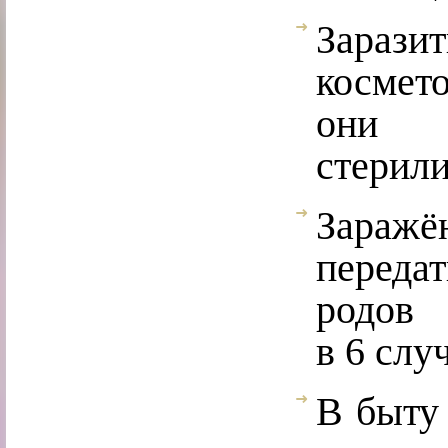
Зарази
космет
они н
стерил
Заражё
переда
родов
в 6 слу
В быту 