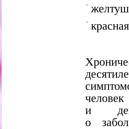
желтуш
красная
Хрониче
десятил
симпто
челове
и деп
о забол