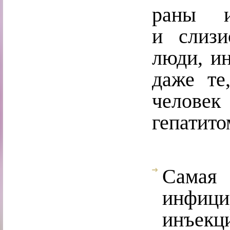
раны 
и слизи
люди, и
даже те
челов
гепатито
Сам
инфиц
инъекц