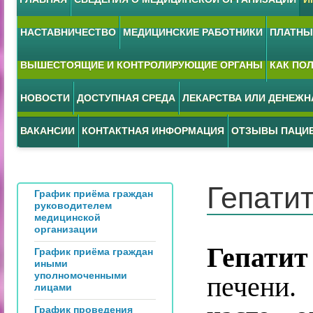
НАСТАВНИЧЕСТВО
МЕДИЦИНСКИЕ РАБОТНИКИ
ПЛАТНЫЕ
ВЫШЕСТОЯЩИЕ И КОНТРОЛИРУЮЩИЕ ОРГАНЫ
КАК ПО
НОВОСТИ
ДОСТУПНАЯ СРЕДА
ЛЕКАРСТВА ИЛИ ДЕНЕЖ
ВАКАНСИИ
КОНТАКТНАЯ ИНФОРМАЦИЯ
ОТЗЫВЫ ПАЦИ
Гепатит
График приёма граждан
руководителем
медицинской
организации
Гепатит
График приёма граждан
иными
уполномоченными
печени.
лицами
График проведения