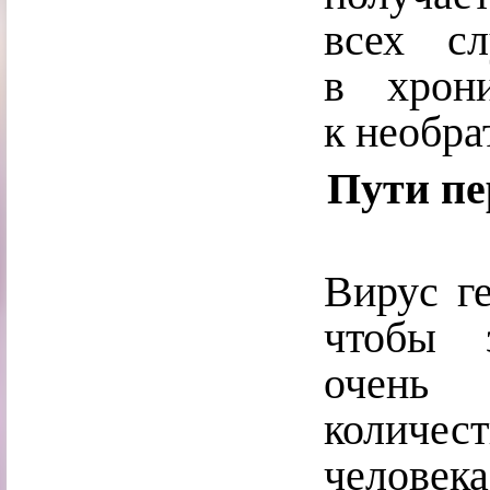
всех сл
в хрон
к необр
Пути пе
Вирус ге
чтобы з
очень 
количе
человек