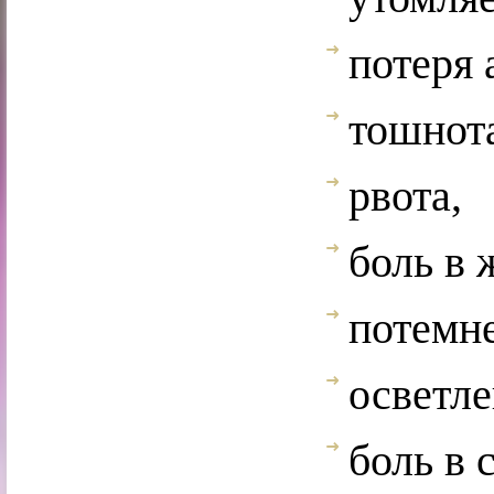
потеря 
тошнот
рвота,
боль в 
потемн
осветле
боль в 