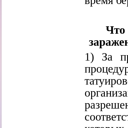
время бе
Что
заражен
1) За п
процед
татуиро
органи
разр
соответ