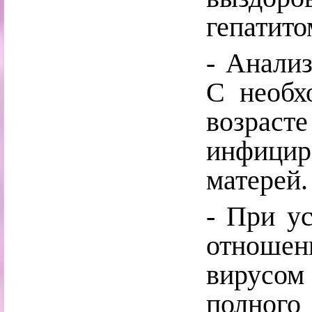
гепатито
- Анализ
С необх
возраст
инфицир
матерей.
- При у
отноше
вирусом
полног