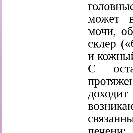
головные
может в
мочи, об
склер («
и кожный
С ост
протяже
доходит
возника
связан
печени