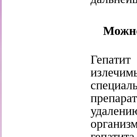
Можно
Гепатит
излечим
специ
препар
удален
организм
гепатит