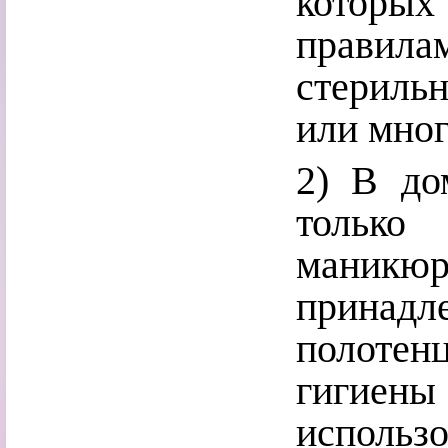
которых
правил
стериль
или мног
2) В до
только
маник
принадл
полоте
гигие
использо