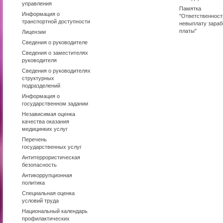
управления
Памятка
Информация о
"Ответственност
транспортной доступности
невыплату зараб
платы"
Лицензии
Сведения о руководителе
Сведения о заместителях
руководителя
Сведения о руководителях
структурных
подразделений
Информация о
государственном задании
Независимая оценка
качества оказания
медицинких услуг
Перечень
государственных услуг
Антитеррористическая
безопасность
Антикоррупционная
политика
Специальная оценка
условий труда
Национальный календарь
профилактических