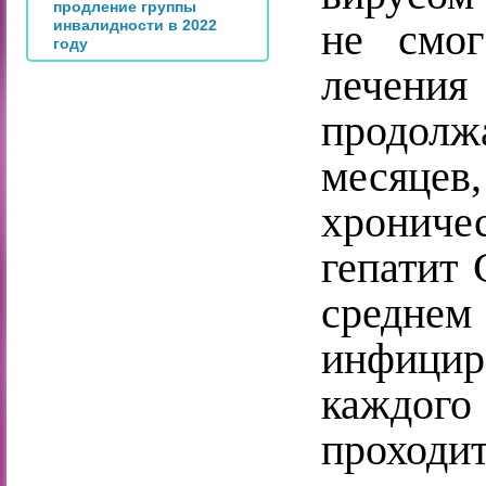
продление группы
не смог
инвалидности в 2022
году
лечения
продол
месяцев,
хронич
гепатит 
средн
инфици
каждог
проходи