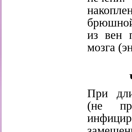
накопл
брюшной 
из вен 
мозга (э
При дли
(не пр
инфицир
замещен