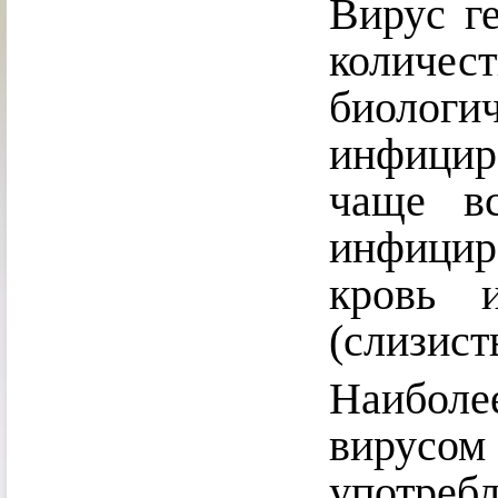
Вирус г
колич
биол
инфицир
чаще вс
инфицир
кровь 
(слизист
Наиболе
вирус
употр