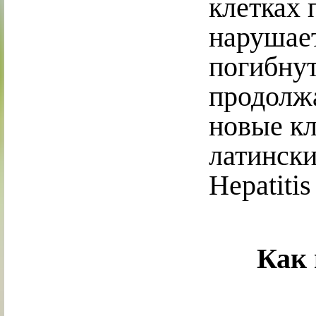
клетках 
нарушает
погибнут
продолж
новые кл
латински
Hepatitis
Как 