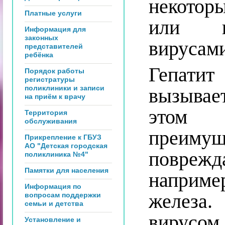
некотор
Платные услуги
или ин
Информация для
законных
вирусам
представителей
ребёнка
Гепатит
Порядок работы
регистратуры
поликлиники и записи
вызывае
на приём к врачу
этом 
Территория
обслуживания
преимущ
Прикрепление к ГБУЗ
АО "Детская городская
поврежд
поликлиника №4"
Памятки для населения
наприм
Информация по
железа
вопросам поддержки
семьи и детства
вирусом
Установление и