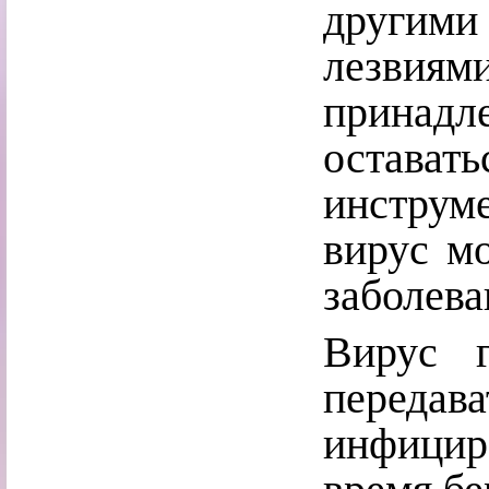
другими
лезвиям
принадл
остав
инструм
вирус мо
заболева
Вирус 
переда
инфици