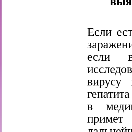
выя
Если ес
заражени
если в
исследо
вирусу
гепатита
в меди
примет
дальнейш