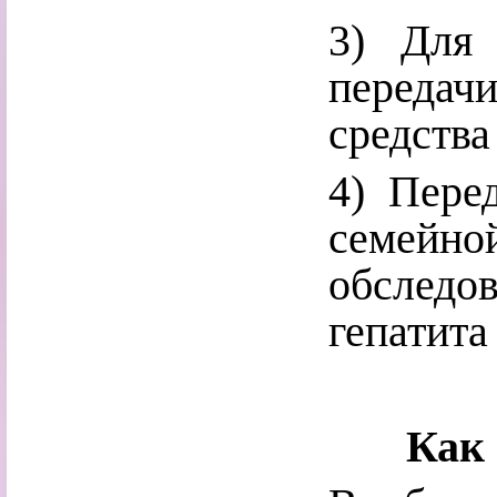
3) Для 
переда
средства
4) Пере
семейно
обследо
гепатита
Как 