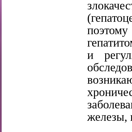
злокач
(гепат
поэтом
гепатито
и регул
обследо
возника
хронич
заболев
железы, 