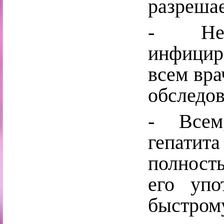
разрешае
- Нео
инфици
всем вра
обследов
- Всем
гепати
полность
его упо
быстром