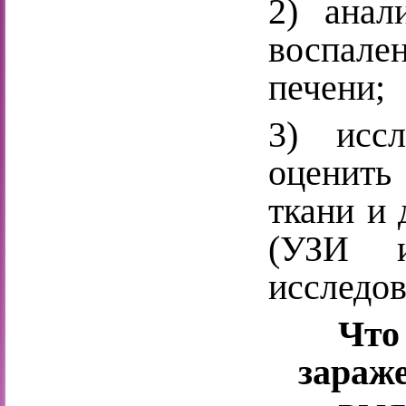
2) анал
воспале
печени;
3) иссл
оценить
ткани и
(УЗИ и
исследов
Что
зараже