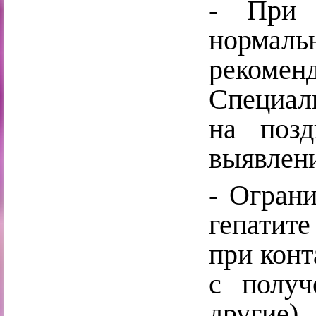
- При 
нормал
рекоме
Специал
на позд
выявлени
- Огран
гепатите
при конт
с получ
другие)