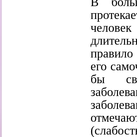
В боль
протек
человек
длител
правило 
его само
бы сви
заболе
заболе
отмечаю
(слабос