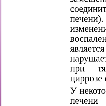
соедин
печени)
изменен
воспале
являетс
нарушае
при тя
циррозе 
У некото
пече