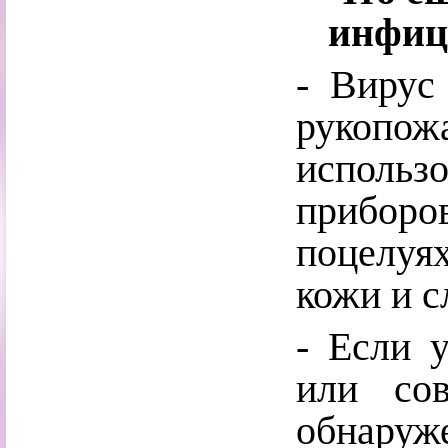
инфиц
- Вирус
рукопож
исполь
приборо
поцелуя
кожи и с
- Если у
или со
обнаруже