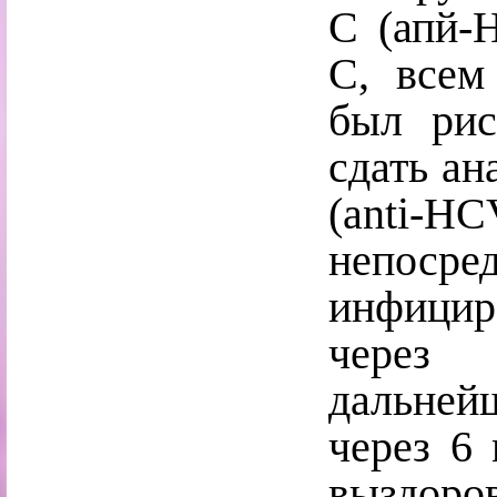
С (апй-
С, всем
был рис
сдать ан
(anti-H
непосре
инфици
через 
дальнейш
через 6
выздор