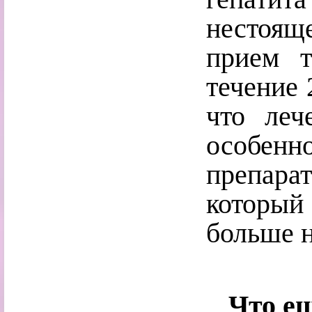
нестоящ
прием т
течение 
что леч
особен
препарат
которы
больше н
Что ещ