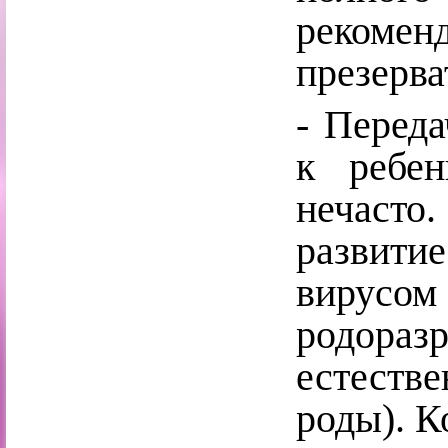
реком
презерва
- Переда
к ребен
нечасто.
развит
вирусом 
родора
естеств
роды). К