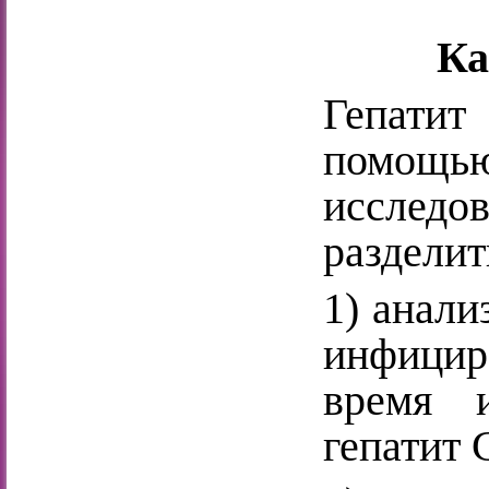
Ка
Гепати
помощь
исследо
разделит
1) анали
инфицир
время 
гепатит 