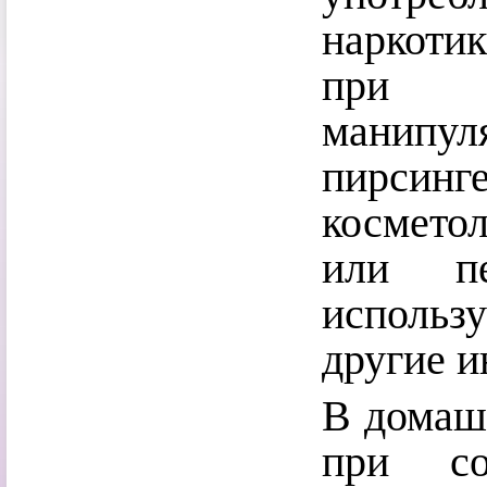
наркоти
при п
манипул
пирс
космето
или п
использ
другие и
В домаш
при со