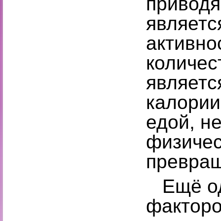
приводя
являетс
активно
количес
являетс
калории
едой, н
физичес
превращ
Ещё од
факторо