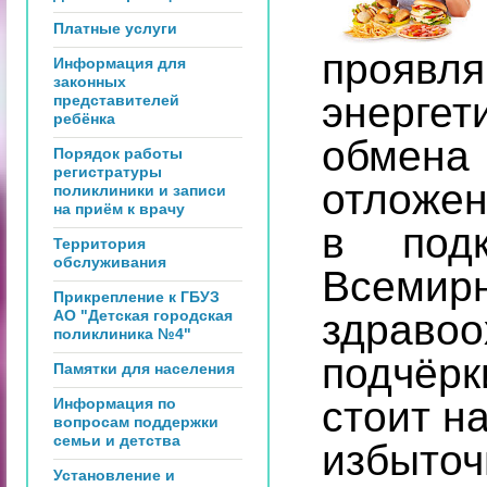
Платные услуги
проявл
Информация для
законных
энергет
представителей
ребёнка
обмен
Порядок работы
регистратуры
отложен
поликлиники и записи
на приём к врачу
в подк
Территория
обслуживания
Всем
Прикрепление к ГБУЗ
АО "Детская городская
здра
поликлиника №4"
подчёр
Памятки для населения
стоит н
Информация по
вопросам поддержки
семьи и детства
избыто
Установление и