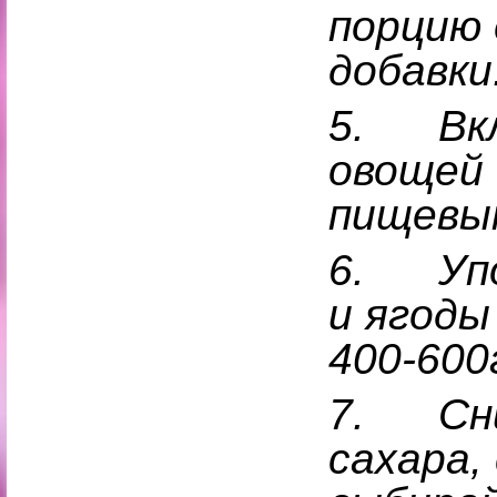
порцию
добавки
5.
Вк
овощей 
пищевым
6.
Уп
и ягоды
400-600г
7.
Сн
сахара,