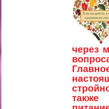
через м
вопрос
Главн
настоя
стройн
также
питан