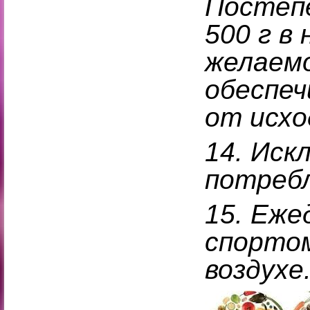
Постепе
500 г в
желаемо
обеспеч
от исхо
14.
Иск
потребл
15.
Еже
спортом
воздухе