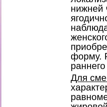
нижней 
ягодичн
наблюда
женског
приобре
форму. 
раннего
Для сме
характе
равноме
жировой