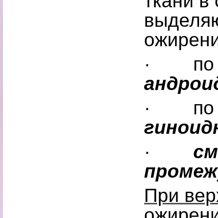
ткани в
выделя
ожирени
· по в
андрои
· по н
гиноид
·
см
промеж
При вер
ожирени