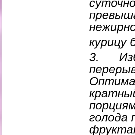
суточно
превыша
нежирно
курицу 
3.
Из
перерыв
Оптима
кратны
порциям
голода 
фруктам