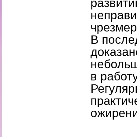
развити
неправи
чрезмер
В после
доказан
небольш
в работ
Регуляр
практич
ожирени