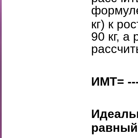
формуле
кг) к рос
90 кг, а
рассчит
9
ИМТ= ---
1
Идеаль
равный 