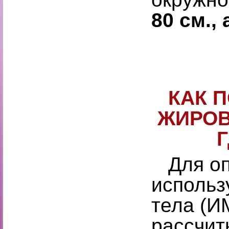
80 см.,
КАК 
ЖИРОВ
Для опр
использ
тела (И
рассчит