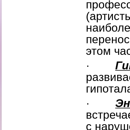
профес
(артист
наиболе
перенос
этом ча
·
Ги
развива
гипотал
·
Эн
встреча
с наруш