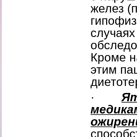
желез (
гипофиз
случаях
обследо
Кроме н
этим па
диетоте
·
Ят
медика
ожирен
способс