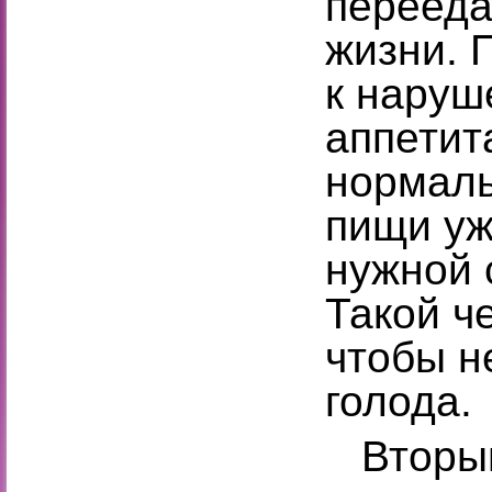
перееда
жизни. 
к наруш
аппетит
нормаль
пищи уж
нужной 
Такой ч
чтобы н
голода.
Вторым