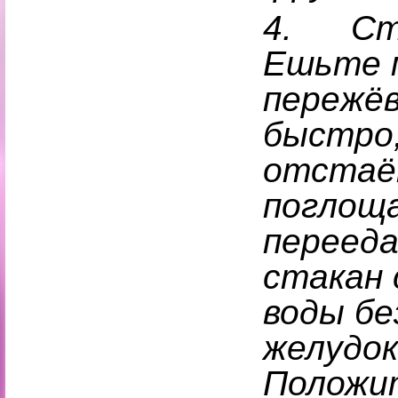
4.
Ст
Ешьте 
пережёв
быстро
отстаё
поглоща
перееда
стакан 
воды бе
желудок
Положит