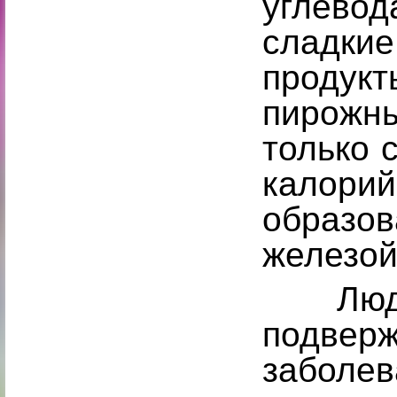
углевод
сладк
проду
пирожн
только 
калори
образ
железой
Люди,
подвер
забол