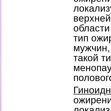
локализ
верхней
области
тип ожи
мужчин,
такой т
менопау
половог
Гиноидн
ожирени
локализ