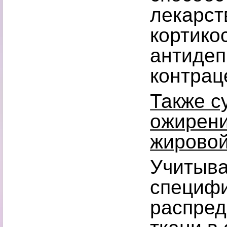
лекарст
кортико
антидеп
контраце
Также с
ожирени
жировой
Учитыв
специф
распред