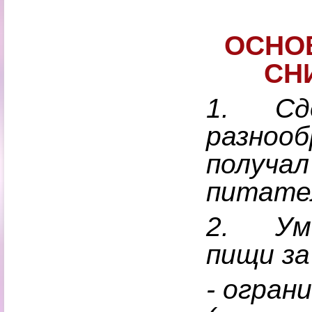
ОСНО
СН
1.
Сд
разнооб
получал
питате
2.
Ум
пищи за
- огран