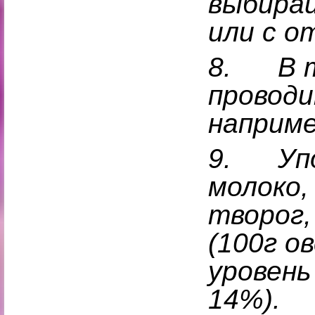
выбирай
или с о
8.
В 
проводи
наприме
9.
Уп
молоко,
творог,
(100г о
уровень
14%).