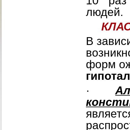
10 раз
людей.
КЛА
В завис
возникн
форм о
гипота
·
Ал
консти
являетс
распрос