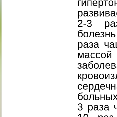
гипе
развива
2-3 ра
болезнь
раза ча
массо
заболев
кровои
серде
больных
3 раза 