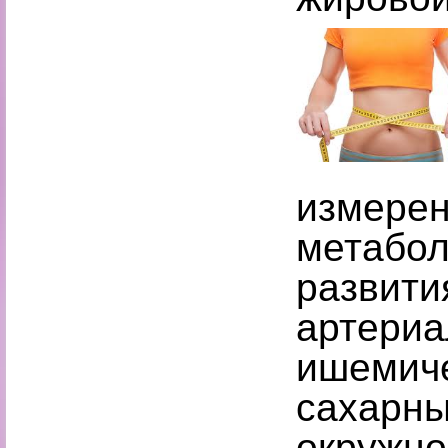
измерен
метабол
развити
артериа
ишемиче
сахарны
окружн