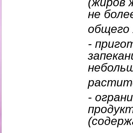
(жиров 
не боле
общего 
- приго
запекан
небольш
растите
- огран
продукт
(содерж