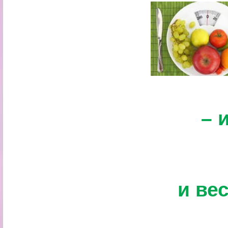
– 
и ве