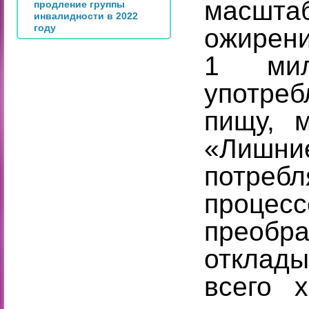
масшта
продление группы
инвалидности в 2022
году
ожирени
1 мил
употре
пищу, 
«Лишни
потреб
проце
прео
отклады
всего 