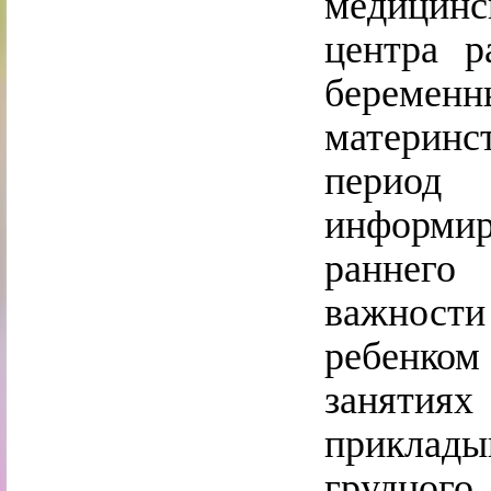
медицин
центра р
береме
материнс
период 
информир
раннего
важност
ребенком
занятиях
приклады
грудного