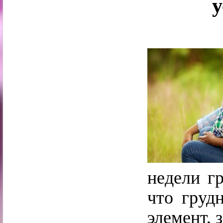
у
недели г
что груд
элемент, 