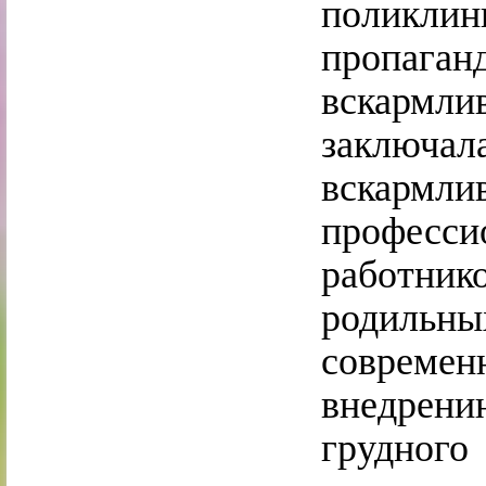
поликли
пропаг
вскармли
заключа
вскарм
професси
работн
родильн
современ
внедрени
грудного