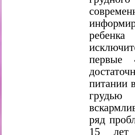
совре
информир
ребенк
исключит
первые 
достато
питании 
грудь
вскармли
ряд проб
15 лет 