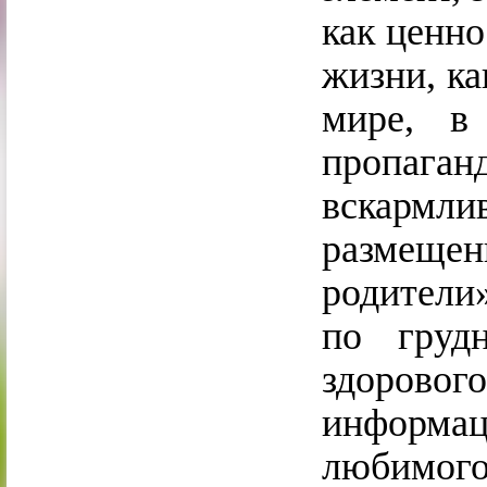
как ценно
жизни, ка
мире, в
пропаг
вскармл
размеще
родители
по груд
здоровог
информа
любимог