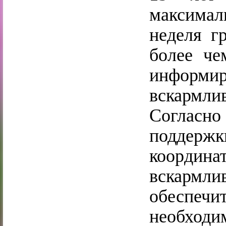
максимал
неделя г
более че
информир
вскармл
Согласн
поддерж
координа
вскарм
обеспе
необхо