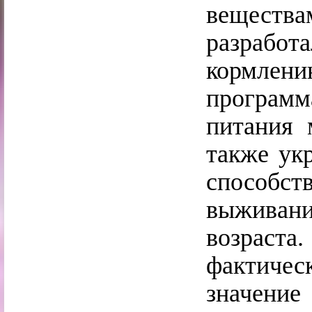
веществ
разрабо
кормлени
программ
питания 
также ук
способс
выживан
возрас
фактиче
значение