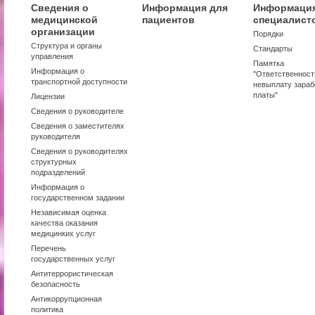
Сведения о
Информация для
Информация
медицинской
пациентов
специалист
организации
Порядки
Структура и органы
Стандарты
управления
Памятка
Информация о
"Ответственност
транспортной доступности
невыплату зараб
платы"
Лицензии
Сведения о руководителе
Сведения о заместителях
руководителя
Сведения о руководителях
структурных
подразделений
Информация о
государственном задании
Независимая оценка
качества оказания
медицинких услуг
Перечень
государственных услуг
Антитеррористическая
безопасность
Антикоррупционная
политика