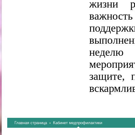
жизни р
важность
поддерж
выполне
неделю
меропри
защите, 
вскармли
Главная страница
Кабинет медпрофилактики