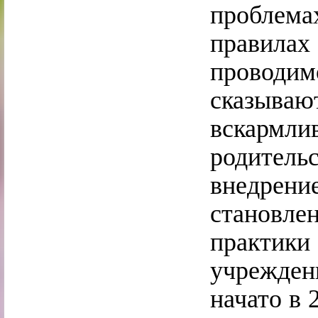
проблем
правилах
провод
сказыва
вскармл
родите
внедрени
становл
практики
учрежден
начато в 