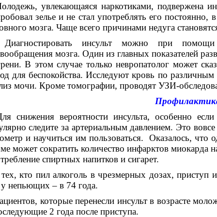
одежь, увлекающаяся наркотиками, подвержена инсу
робовал зелье и не стал употреблять его постоянно
овного мозга. Чаще всего причинами недуга становят
Диагностировать инсульт можно при помощи 
вообращения мозга. Один из главных показателей разв
рени. В этом случае только невропатолог может сказа
од для беспокойства. Исследуют кровь по различным 
лиз мочи. Кроме томографии, проводят УЗИ-обследова
Профилактик
 снижения вероятности инсульта, особенно если в
уля
рно следите за артериальным давлением. Это вовсе
ометр и научиться им пользоваться. Оказалось, что о
ме может сократить количество инфарктов миокарда н
требление спиртных напитков и сигарет.
 тех, кто пил алкоголь в чрезмерных дозах, приступ ин
 у непьющих – в 74 года.
ациентов, которые перенесли инсульт в возрасте молож
оследующие 2 года после приступа.