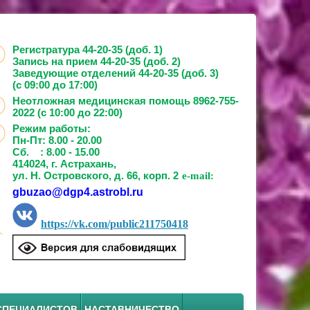
Регистратура 44-20-35 (доб. 1)
Запись на прием
44-20-35 (доб. 2)
Заведующие отделений
44-20-35 (доб. 3)
(с 09:00 до 17:00)
Неотложная медицинская помощь 8962-755-
2022 (с 10:00 до 22:00)
Режим работы:
Пн-Пт: 8.00 - 20.00
Сб. : 8.00 - 15.00
414024, г. Астрахань,
ул. Н. Островского, д. 66, корп. 2
e-mail:
gbuzao@dgp4.astrobl.ru
https://vk.com/public211750418
СПЕЦИАЛИСТОВ
НАСТАВНИЧЕСТВО