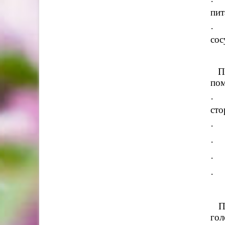
· И
пит
· 
сос
Пр
по
· п
сто
· н
· н
· о
· р
П
гол