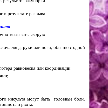
результате закупорки
г в результате разрыва
та
чно вызывать скорую
ича лица, руки или ноги, обычно с одной
теря равновесия или координации;
чин;
и
ого инсульта могут быть: головные боли,
тошнота и рвота.