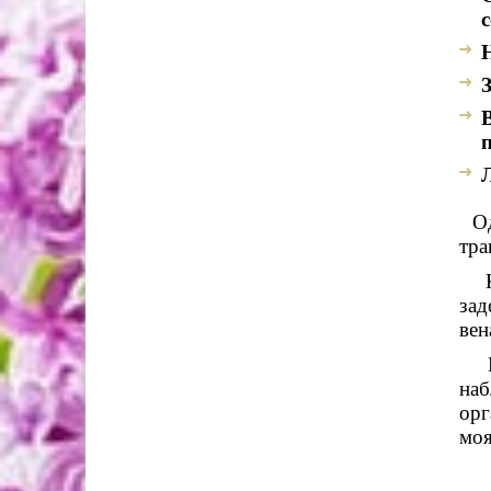
с
Н
З
В
Одн
тра
зад
вен
наб
орг
моя