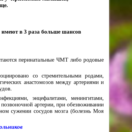
ще.
, имеют в 3 раза больше шансов
таются перинатальные ЧМТ либо родовые
оциировано со стремительными родами,
огических анастомозов между артериями и
удов.
фекциями, энцефалитами, менингитами,
 позвоночной артерии, при обезвоживании
ном сужении сосудов мозга (болезнь Моя
ольников