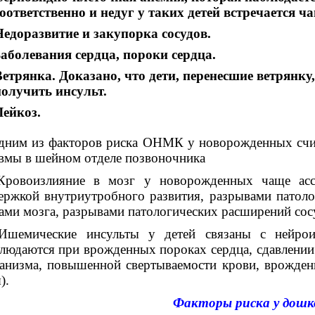
оответственно и недуг у таких детей встречается ча
едоразвитие и закупорка сосудов.
аболевания сердца, пороки сердца.
етрянка. Доказано, что дети, перенесшие ветрянку
получить инсульт.
Лейкоз.
им из факторов риска ОНМК у новорожденных счи
вмы в шейном отделе позвоночника
Кровоизлияние в мозг у новорожденных чаще асс
ержкой внутриутробного развития, разрывами патол
ами мозга, разрывами патологическ
их расширений сос
Ишемические инсульты у детей связаны с нейроин
людаются при
врожденных пороках сердца, сдавлении
анизма, повышенной свертываемости крови, врожден
).
Факторы риска у дошк