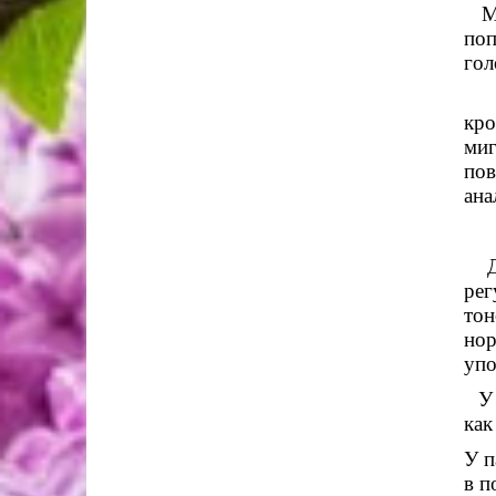
Мол
поп
гол
кро
миг
пов
ана
Для
рег
тон
нор
упо
У
как
У п
в п