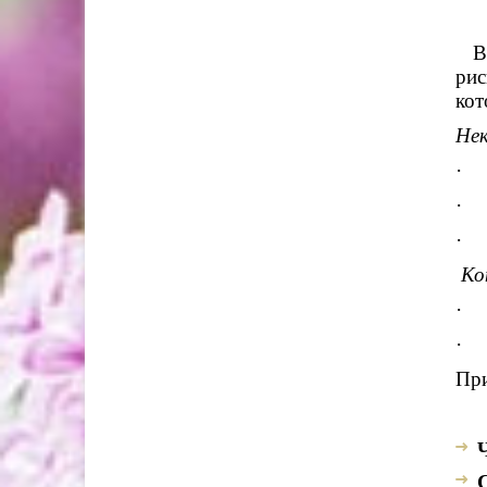
В
рис
кот
Нек
· 
· 
· 
Ко
· 
· 
При