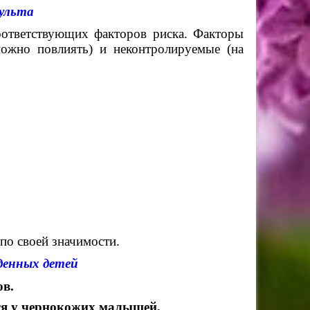
ульта
соответствующих факторов риска. Факторы
ожно повлиять) и неконтролируемые (на
по своей значимости.
денных детей
ов.
ся у чернокожих малышей,