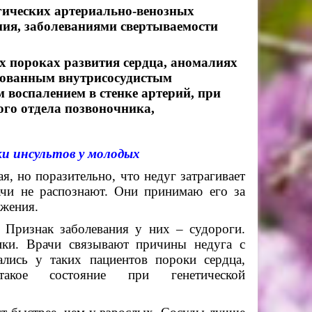
гических артериально-венозных
ния, заболеваниями свертываемости
 пороках развития сердца, аномалиях
ированным внутрисосудистым
 воспалением в стенке артерий, при
го отдела позвоночника,
и инсультов у молодых
, но поразительно, что недуг затрагивает
ачи не распознают. Они принимаю его за
ужения.
 Признак заболевания у них – судороги.
ики. Врачи связывают причины недуга с
ались у таких пациентов пороки сердца,
акое состояние при генетической