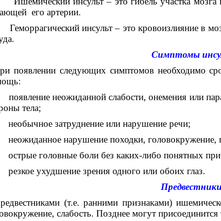
шемический инсульт – это гибель участка мозга в 
ающей его артерии.
Геморрагический инсульт
– это кровоизлияние в моз
уда.
Симптомы инсуль
и появлении следующих симптомов необходимо сро
мощь:
оявление неожиданной слабости, онемения или парал
роны тела;
еобычное затруднение или нарушение речи;
еожиданное нарушение походки, головокружение, по
стрые головные боли без каких-либо понятных при
езкое ухудшение зрения одного или обоих глаз.
Предвестник
редвестниками (т.е. ранними признаками) ишемическ
овокружение, слабость. Позднее могут присоединится 