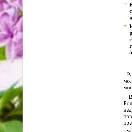
Рас
мол
миг
В
Бол
нед
по
пре