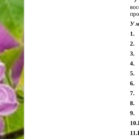
У
вос
про
У 
1.
2. 
3.
4.
5.
6.
7.
8.
9.
10
11.