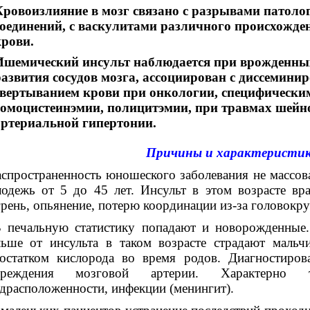
Кровоизлияние в мозг связано с разрывами патоло
соединений, с васкулитами различного происхожде
крови.
Ишемический инсульт наблюдается при врожденных
развития сосудов мозга, ассоциирован с диссемин
свертыванием крови при онкологии, специфическим
гомоцистеинэмии, полицитэмии, при травмах шейно
артериальной гипертонии.
Причины и характеристик
пространенность юношеского заболевания не массовая
одежь от 5 до 45 лет. Инсульт в этом возрасте вр
рень, опьянение, потерю координации из-за головокр
 печальную статистику попадают и новорожденные.
ьше от инсульта в таком возрасте страдают мальч
остатком кислорода во время родов. Диагностиров
вреждения мозговой артерии. Характерно т
драсположенности, инфекции (менингит).