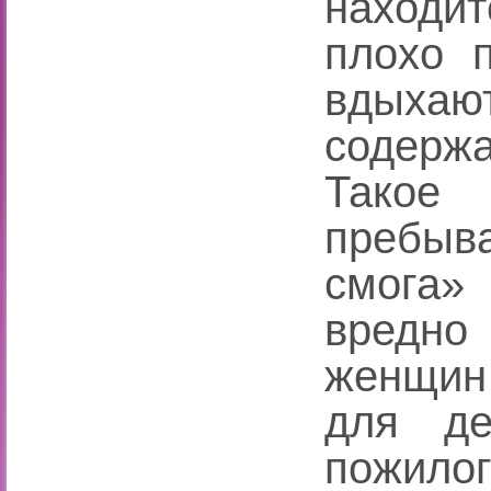
находит
плохо 
вдыхаю
содерж
Такое
пребыва
смога»
вредно
женщин 
для де
пожило