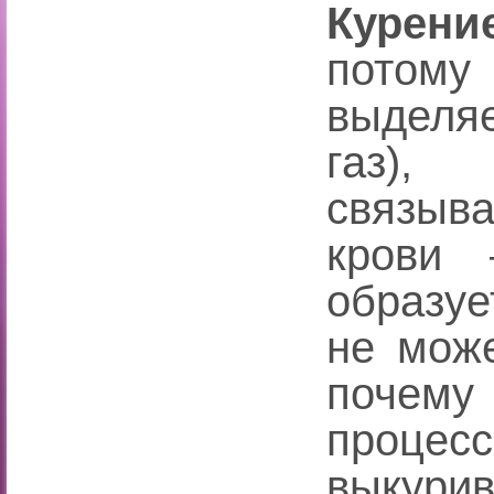
Курени
потому
выделяе
газ),
связыв
крови 
образуе
не може
почему
процес
выкурив