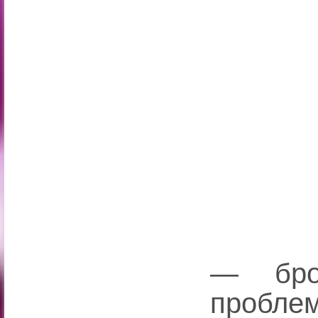
— бро
пробл