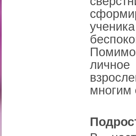
све
сформ
ученика
беспок
Помимо
личное
взросл
многим 
Подрос