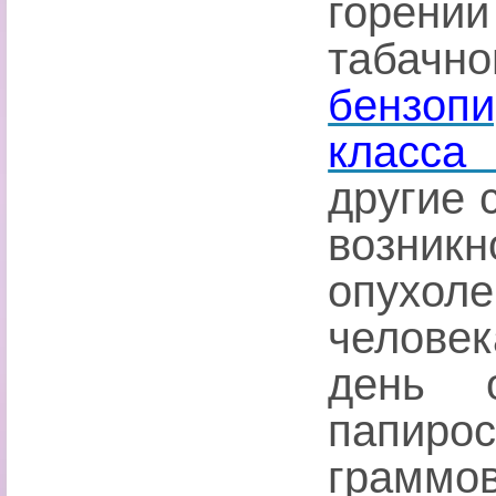
горени
табачно
бензоп
класса 
другие 
возник
опухол
челове
день 
папиро
граммов