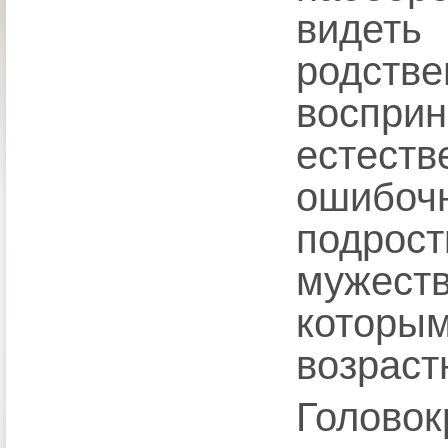
виде
родстве
воспри
естес
ошибо
подрос
мужест
котор
возраст
Голов