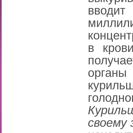
вводи
миллили
концен
в кров
получае
орган
куриль
голодно
Курил
своему 