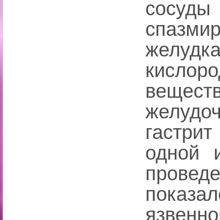
сосуд
спазми
желуд
кисло
вещест
желудо
гастри
одной 
провед
показ
язвенно