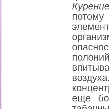
Курени
потому
элемен
органи
опас
полони
впитыва
возду
концент
еще бо
табач