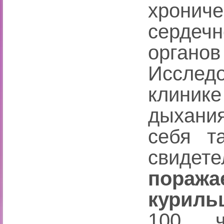
хрони
сердеч
органов
Исслед
клиник
дыхани
себя т
свиде
пора
куриль
100 ч