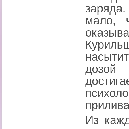
заряда.
мало, 
оказыв
Куриль
насыти
дозой
дост
психол
прилива
Из каж