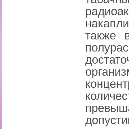
ради
накапли
также 
полур
достат
органи
конце
количе
прев
допуст