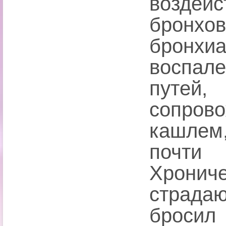
воздейс
бронхо
бронхи
воспал
путей
сопро
кашлем
почт
Хронич
страда
бросил