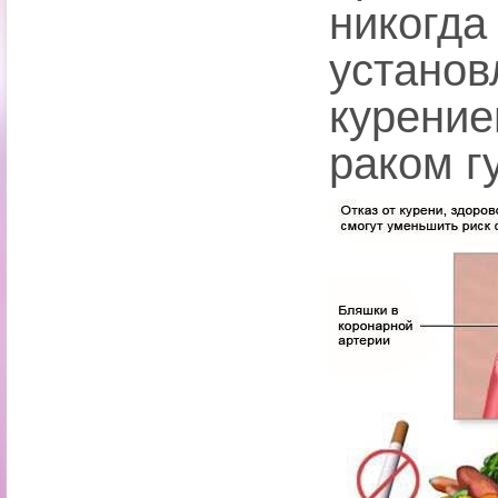
никогд
устано
курени
раком гу