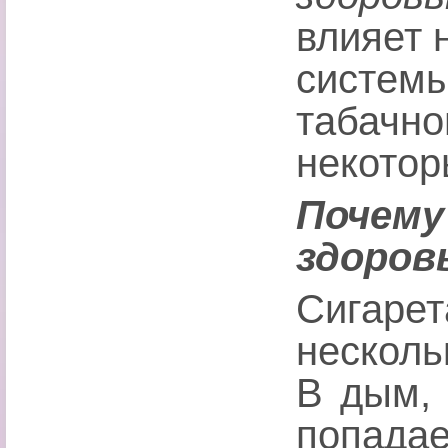
влияет 
системы
табачно
некотор
Почему
здоров
Сигар
нескол
В дым, 
попадае