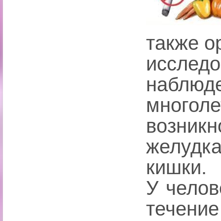
также о
иссле
наблюд
многол
возник
желудк
кишки.
У челов
течени