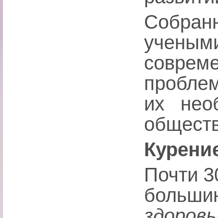
Собран
учеными
соврем
проблем
их нео
обществ
Курени
Почти 3
большин
здоров