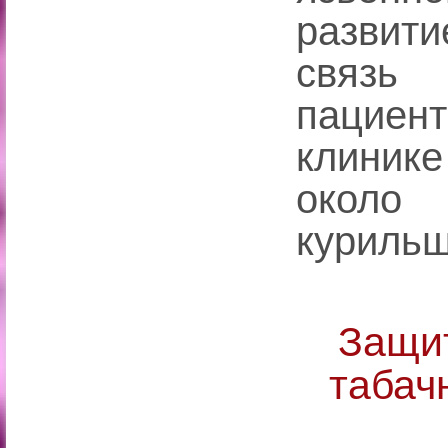
развити
связь
пациен
клинике
около 
курильщ
Защит
табач