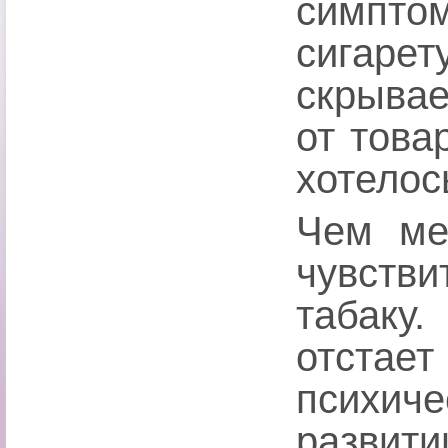
симпто
сигаре
скрыва
от това
хотелос
Чем ме
чувств
табаку.
отстает
психич
развити