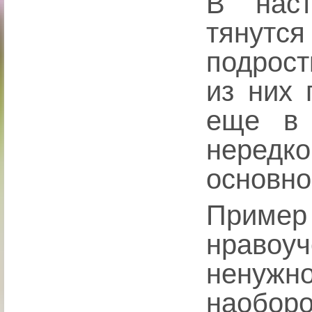
В наст
тянутс
подрост
из них 
еще в 
нередк
основно
Пример 
нравоуч
ненужн
наобор