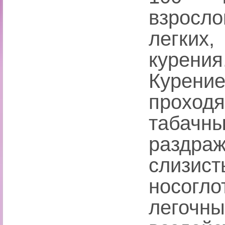
взросл
легких
курения
Курени
проход
таба
раздр
слизи
носогло
легочн